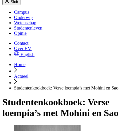
Sluit
Campus
Onderwijs
Wetenschap
Studentenleven
Opinie
Contact
Over EM
English
Home
Actueel
Studentenkookboek: Verse loempia’s met Mohini en Sao
Studentenkookboek: Verse
loempia’s met Mohini en Sao