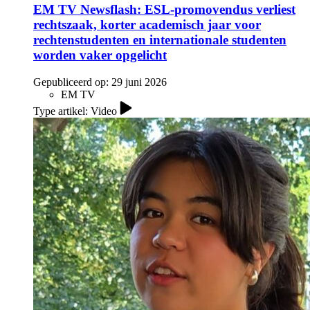
EM TV Newsflash: ESL-promovendus verliest
rechtszaak, korter academisch jaar voor
rechtenstudenten en internationale studenten
worden vaker opgelicht
Gepubliceerd op:
29 juni 2026
EM TV
Type artikel: Video