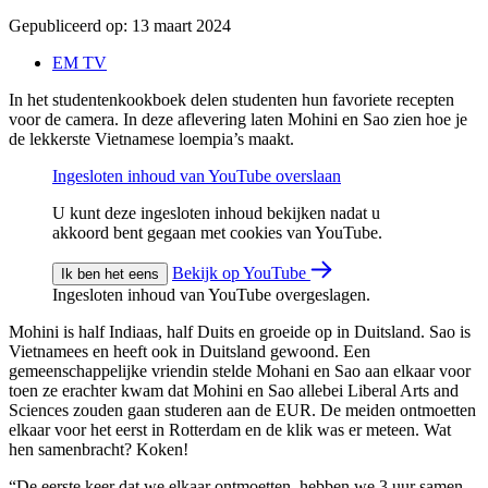
Gepubliceerd op:
13 maart 2024
EM TV
In het studentenkookboek delen studenten hun favoriete recepten
voor de camera. In deze aflevering laten Mohini en Sao zien hoe je
de lekkerste Vietnamese loempia’s maakt.
Ingesloten inhoud van YouTube overslaan
U kunt deze ingesloten inhoud bekijken nadat u
akkoord bent gegaan met cookies van YouTube.
Bekijk op YouTube
Ik ben het eens
Ingesloten inhoud van YouTube overgeslagen.
Mohini is half Indiaas, half Duits en groeide op in Duitsland. Sao is
Vietnamees en heeft ook in Duitsland gewoond. Een
gemeenschappelijke vriendin stelde Mohani en Sao aan elkaar voor
toen ze erachter kwam dat Mohini en Sao allebei Liberal Arts and
Sciences zouden gaan studeren aan de EUR. De meiden ontmoetten
elkaar voor het eerst in Rotterdam en de klik was er meteen. Wat
hen samenbracht? Koken!
“De eerste keer dat we elkaar ontmoetten, hebben we 3 uur samen