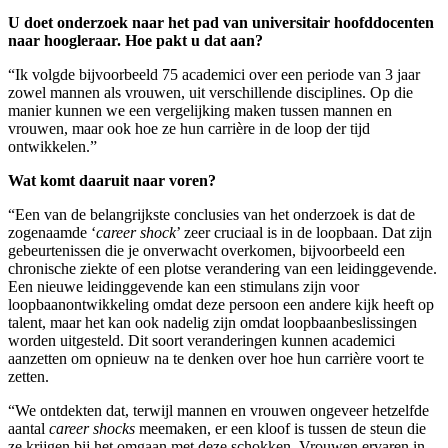
U doet onderzoek naar het pad van universitair hoofddocenten
naar hoogleraar. Hoe pakt u dat aan?
“Ik volgde bijvoorbeeld 75 academici over een periode van 3 jaar
zowel mannen als vrouwen, uit verschillende disciplines. Op die
manier kunnen we een vergelijking maken tussen mannen en
vrouwen, maar ook hoe ze hun carrière in de loop der tijd
ontwikkelen.”
Wat komt daaruit naar voren?
“Een van de belangrijkste conclusies van het onderzoek is dat de
zogenaamde ‘
career shock
’ zeer cruciaal is in de loopbaan. Dat zijn
gebeurtenissen die je onverwacht overkomen, bijvoorbeeld een
chronische ziekte of een plotse verandering van een leidinggevende.
Een nieuwe leidinggevende kan een stimulans zijn voor
loopbaanontwikkeling omdat deze persoon een andere kijk heeft op
talent, maar het kan ook nadelig zijn omdat loopbaanbeslissingen
worden uitgesteld. Dit soort veranderingen kunnen academici
aanzetten om opnieuw na te denken over hoe hun carrière voort te
zetten.
“We ontdekten dat, terwijl mannen en vrouwen ongeveer hetzelfde
aantal
career shocks
meemaken, er een kloof is tussen de steun die
ze krijgen bij het omgaan met deze schokken. Vrouwen ervaren in