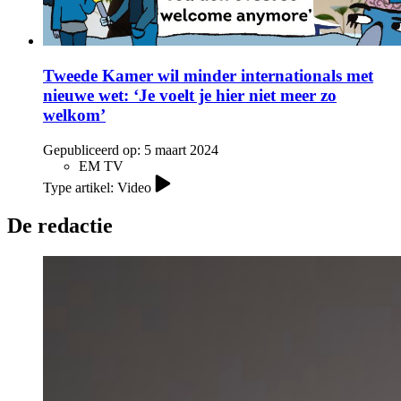
Tweede Kamer wil minder internationals met
nieuwe wet: ‘Je voelt je hier niet meer zo
welkom’
Gepubliceerd op:
5 maart 2024
EM TV
Type artikel: Video
De redactie