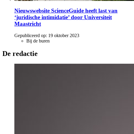
Nieuwswebsite ScienceGuide heeft last van
‘juridische intimidatie’ door Universiteit
Maastricht
Gepubliceerd op:
19 oktober 2023
Bij de buren
De redactie