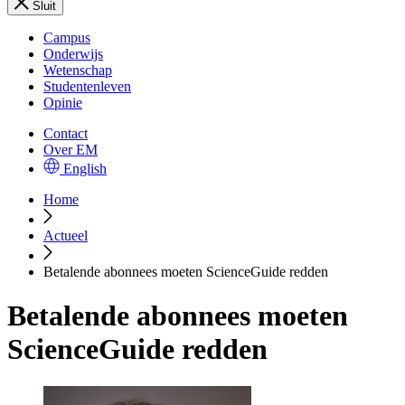
Sluit
Campus
Onderwijs
Wetenschap
Studentenleven
Opinie
Contact
Over EM
English
Home
Actueel
Betalende abonnees moeten ScienceGuide redden
Betalende abonnees moeten
ScienceGuide redden