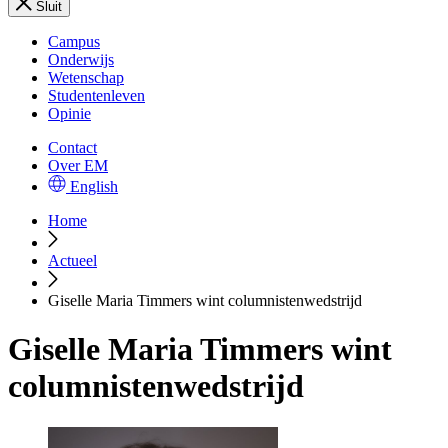
Sluit
Campus
Onderwijs
Wetenschap
Studentenleven
Opinie
Contact
Over EM
English
Home
Actueel
Giselle Maria Timmers wint columnistenwedstrijd
Giselle Maria Timmers wint
columnistenwedstrijd