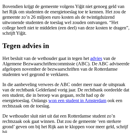
Bovendien krijgt de gemeente volgens Yiğit niet genoeg geld van
het Rijk om studenten de energietoeslag toe te kennen. Het zou de
gemeente zo’n 26 miljoen euro kosten als de twintigduizend
uitwonende studenten de toeslag wel zouden ontvangen. “Het
college heeft niet te middelen (een deel) van deze kosten te dragen”,
schrijft Yiğit.
Tegen advies in
Het besluit van de wethouder gaat in tegen het
advies
van de
Algemene Bezwaarschriftencommissie (ABC). De ABC adviseerde
afgelopen november de bezwaarschriften van de Rotterdamse
studenten wel gegrond te verklaren.
In die aanbeveling verwees de ABC onder meer naar de uitspraak
van de rechtbank Gelderland vorig jaar. De rechtbank oordeelde dat
een student, die in beroep was gegaan, recht had op de
energietoeslag. Onlangs
won een student in Amsterdam
ook een
rechtszaak om de toeslag.
De wethouder sluit niet uit dat een Rotterdamse student zo’n
rechtszaak ook gaat winnen. Dat zou de gemeente ‘een sterkere
grond’ geven om bij het Rijk aan te kloppen voor meer geld, schrijf
hij.