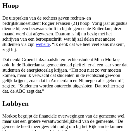
Hoop
De uitspraken van de rechters geven rechten- en
bedrijfskundestudent Rogier Fransen (21) hoop. Vorig jaar augustus
diende hij een bezwaarschrift in bij de gemeente Rotterdam, deze
maand werd dat afgewezen. Daarom is hij nu bezig met het
schrijven van een beroepsschrift, wat hij zal delen met andere
studenten via zijn
website
. “Ik denk dat we heel veel kans maken”,
zegt hij.
Dat denkt GroenLinks-raadslid en rechtenstudent Mina Morkoç
ook. In de Rotterdamse gemeenteraad pleit zij er al een jaar voor dat
studenten de energietoeslag krijgen. “Het zou niet zo ver moeten
komen, maar ik verwacht dat studenten in de rechtszaal gewoon
gelijk krijgen, zoals dat in Amsterdam en Nijmegen al is gebeurd”,
zegt ze. “Studenten worden onterecht uitgesloten. Dat rechter zegt
dat, de ABC zegt dat.”
Lobbyen
Morkoç begrijpt de financiële overwegingen van de gemeente wel,
maar ziet een grotere verantwoordelijkheid van de gemeente. “De
gemeente heeft meer gewicht nodig om bij het Rijk aan te kunnen