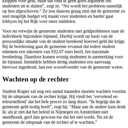
kloppen voor geld, maar dat vind ik geen goed argument om
studenten uit te sluiten”, zegt ze. “Nu wordt het probleem namelijk
op hen afgeschoven.” Ze zou daarom graag zien dat de gemeente zo
snel mogelijk budget vrij maakt voor studenten en harder gaat
lobbyen bij het Rijk voor meer middelen.
Voor nu verwijst de gemeente studenten met geldproblemen naar de
individuele bijzondere bijstand. Hierbij wordt op basis van de
persoonlijke situatie van de student berekend hoeveel geld die krijgt.
Bij de berekening gaat de gemeente ervanuit dat iedere student
minstens een inkomen van 932,97 euro heeft, het maximale
leenbedrag. Daardoor komen weinig studenten in aanmerking voor
de bijstand. Inmiddels hebben dertig studenten een aanvraag
hiervoor ingediend, laat een woordvoerder van de gemeente weten.
Wachten op de rechter
Student Rogier zal nog een aantal maanden moeten wachten voordat
hij de uitspraak van de rechter krijgt. Hij vindt het ‘vervelend en
teleurstellend’ dat het hele proces zo lang duurt. “Ik begrijp dat de
gemeente geld nodig heeft”, zegt hij. “Maar aan de andere kant denk
ik: als je ziet dat het beleid in Nijmegen en Amsterdam niet
standhoudt, geef dan gewoon toe dat het niet werkt. Nu zit de
gemeente de uitspraak van de rechter af te wachten.”