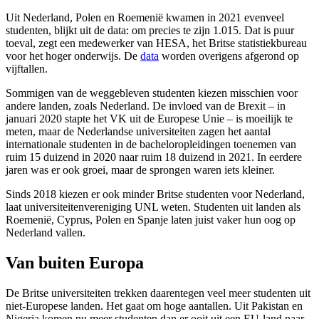
Uit Nederland, Polen en Roemenië kwamen in 2021 evenveel
studenten, blijkt uit de data: om precies te zijn 1.015. Dat is puur
toeval, zegt een medewerker van HESA, het Britse statistiekbureau
voor het hoger onderwijs. De
data
worden overigens afgerond op
vijftallen.
Sommigen van de weggebleven studenten kiezen misschien voor
andere landen, zoals Nederland. De invloed van de Brexit – in
januari 2020 stapte het VK uit de Europese Unie – is moeilijk te
meten, maar de Nederlandse universiteiten zagen het aantal
internationale studenten in de bacheloropleidingen toenemen van
ruim 15 duizend in 2020 naar ruim 18 duizend in 2021. In eerdere
jaren was er ook groei, maar de sprongen waren iets kleiner.
Sinds 2018 kiezen er ook minder Britse studenten voor Nederland,
laat universiteitenvereniging UNL weten. Studenten uit landen als
Roemenië, Cyprus, Polen en Spanje laten juist vaker hun oog op
Nederland vallen.
Van buiten Europa
De Britse universiteiten trekken daarentegen veel meer studenten uit
niet-Europese landen. Het gaat om hoge aantallen. Uit Pakistan en
Nigeria komen nu meer studenten dan er ooit uit een EU-land naar