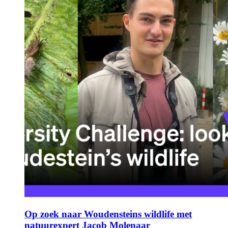
Op zoek naar Woudensteins wildlife met
natuurexpert Jacob Molenaar