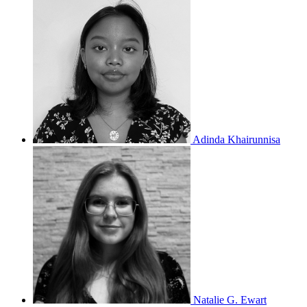
Adinda Khairunnisa
Natalie G. Ewart