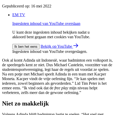
Gepubliceerd op:
16 mei 2022
EM TV
Ingesloten inhoud van YouTube overslaan
U kunt deze ingesloten inhoud bekijken nadat u
akkoord bent gegaan met cookies van YouTube.
Bekijk op YouTube
Ik ben het eens
Ingesloten inhoud van YouTube overgeslagen.
Ook al komt Adinda uit Indonesië, waar badminton een volksport is,
de speelregels kent ze niet. Dus Michael Castelein, voorzitter van de
studentensportvereniging, legt haar de regels uit voordat ze spelen.
Na een potje met Michael speelt Adinda in een team met Kacper
Moneta. Kacper vindt de vrije oefening fijn. “Je kan spelen met
iedereen, zowel beginners als gevorderden.” Lid Tim Peter is het
ermee eens. “Ik vind ook dat de
free play
mijn niveau helpt
verbeteren, zelfs meer dan de gewone oefening.”
Niet zo makkelijk
Volgens Adinda blijft badminton lastig te spelen. “Het spel met