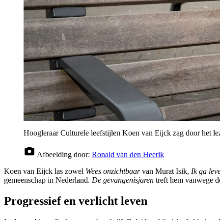
Hoogleraar Culturele leefstijlen Koen van Eijck zag door het le
Afbeelding door:
Ronald van den Heerik
Koen van Eijck las zowel
Wees onzichtbaar
van Murat Isik,
Ik ga lev
gemeenschap in Nederland.
De gevangenisjaren
treft hem vanwege de 
Progressief en verlicht leven