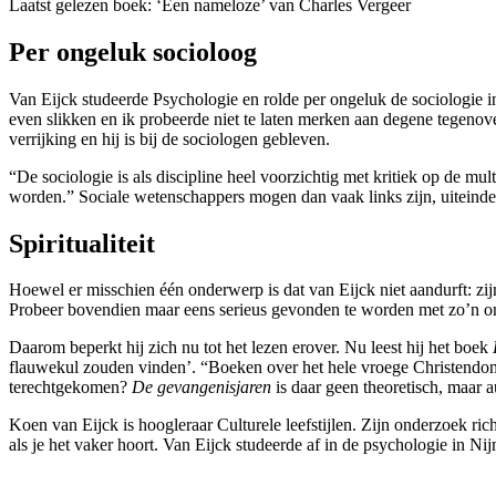
Laatst gelezen boek: ‘Een nameloze’ van Charles Vergeer
Per ongeluk socioloog
Van Eijck studeerde Psychologie en rolde per ongeluk de sociologie in
even slikken en ik probeerde niet te laten merken aan degene tegenove
verrijking en hij is bij de sociologen gebleven.
“De sociologie is als discipline heel voorzichtig met kritiek op de mu
worden.” Sociale wetenschappers mogen dan vaak links zijn, uiteinde
Spiritualiteit
Hoewel er misschien één onderwerp is dat van Eijck niet aandurft: zijn
Probeer bovendien maar eens serieus gevonden te worden met zo’n on
Daarom beperkt hij zich nu tot het lezen erover. Nu leest hij het boek
flauwekul zouden vinden’. “Boeken over het hele vroege Christendom, 
terechtgekomen?
De gevangenisjaren
is daar geen theoretisch, maar 
Koen van Eijck is hoogleraar Culturele leefstijlen. Zijn onderzoek ric
als je het vaker hoort. Van Eijck studeerde af in de psychologie in N