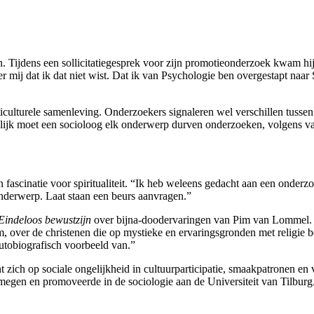
. Tijdens een sollicitatiegesprek voor zijn promotieonderzoek kwam hij
r mij dat ik dat niet wist. Dat ik van Psychologie ben overgestapt naar
lticulturele samenleving. Onderzoekers signaleren wel verschillen tusse
lijk moet een socioloog elk onderwerp durven onderzoeken, volgens va
 fascinatie voor spiritualiteit. “Ik heb weleens gedacht aan een onderzo
derwerp. Laat staan een beurs aanvragen.”
Eindeloos bewustzijn
over bijna-doodervaringen van Pim van Lommel. En
over de christenen die op mystieke en ervaringsgronden met religie be
autobiografisch voorbeeld van.”
ht zich op sociale ongelijkheid in cultuurparticipatie, smaakpatronen e
ijmegen en promoveerde in de sociologie aan de Universiteit van Tilburg