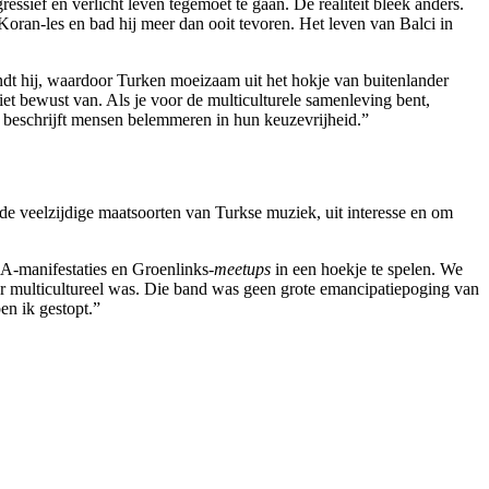
ssief en verlicht leven tegemoet te gaan. De realiteit bleek anders.
an-les en bad hij meer dan ooit tevoren. Het leven van Balci in
ndt hij, waardoor Turken moeizaam uit het hokje van buitenlander
niet bewust van. Als je voor de multiculturele samenleving bent,
ie beschrijft mensen belemmeren in hun keuzevrijheid.”
de veelzijdige maatsoorten van Turkse muziek, uit interesse en om
dA-manifestaties en Groenlinks-
meetups
in een hoekje te spelen. We
aar multicultureel was. Die band was geen grote emancipatiepoging van
en ik gestopt.”