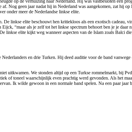
rheugde op de verhuizing naar Nederland. Hij was vastbesloten een progre
 Nog geen jaar nadat hij in Nederland was aangekomen, zat hij op Kor
er onder meer de Nederlandse linkse elite.
 De linkse elite beschouwt hen kritiekloos als een exotisch cadeau, vi
Eijck, “maar als je zelf tot het linkse spectrum behoort ben je je daar 
 De linkse elite kijkt weg wanneer aspecten van de Islam zoals Balci d
e Nederlanders en drie Turken. Hij deed auditie voor de band vanwege 
d niet uitkwamen. We stonden altijd op een Turkse rommelmarkt, bij Pv
atiek of toneel waarschijnlijk even prachtig werd gevonden. Als het m
t ervan. Ik wilde gewoon in een normale band spelen. Na een paar jaar b