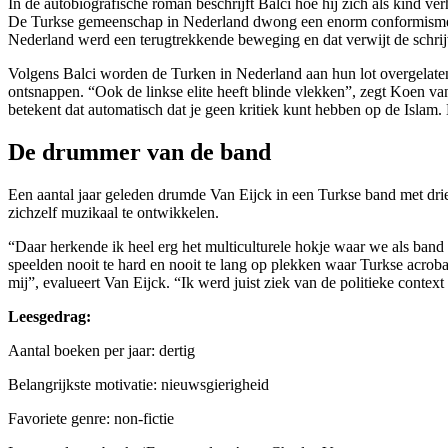
In de autobiografische roman beschrijft Balci hoe hij zich als kind ve
De Turkse gemeenschap in Nederland dwong een enorm conformisme af.
Nederland werd een terugtrekkende beweging en dat verwijt de schrijv
Volgens Balci worden de Turken in Nederland aan hun lot overgelaten.
ontsnappen. “Ook de linkse elite heeft blinde vlekken”, zegt Koen van 
betekent dat automatisch dat je geen kritiek kunt hebben op de Islam.
De drummer van de band
Een aantal jaar geleden drumde Van Eijck in een Turkse band met dri
zichzelf muzikaal te ontwikkelen.
“Daar herkende ik heel erg het multiculturele hokje waar we als ban
speelden nooit te hard en nooit te lang op plekken waar Turkse acrob
mij”, evalueert Van Eijck. “Ik werd juist ziek van de politieke contex
Leesgedrag:
Aantal boeken per jaar: dertig
Belangrijkste motivatie: nieuwsgierigheid
Favoriete genre: non-fictie