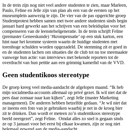
In de trein zijn nog niet veel andere studenten te zien, maar Marleen,
Paulo, Feline en Jelle zijn van plan als een van de eersten op het
museumplein aanwezig te zijn. De vier van de pas opgerichte groep
Studentprotest hebben samen met twee andere studenten sinds begin
januari hard gewerkt aan het schrijven van een beleidsplan voor het
compenseren van de leenstelselgeneratie. In de trein schrijft Feline
(premaster Geneeskunde) ‘#krompensatie’ op een stuk karton, een
hint naar het kromme systeem waarin de huidige studenten met
torenhoge schulden worden opgezadeld. De stemming zit er goed in
en de studenten lachen om situaties die de club tot nu toe meemaakte
vanwege hun actie: van interviews met bekende reporters tot de
overdracht van hun petitie aan een grimmig kamerlid van de VVD.
Geen studentikoos stereotype
De groep kreeg veel media-aandacht de afgelopen maand. “Ik heb
mijn socialmedia-accounts allemaal op privé gezet. Ik wil niet dat de
pers daar zomaar naar kan kijken”, zegt Jelle (master Marketing
management). De anderen hebben hetzelfde gedaan. “Je wil niet dat
ze ineens een foto van je gebruiken waarbij je net in de kroeg bier
zit te drinken. Dan wordt er meteen zo’n studentikoos stereotype
beeld neergezet”, zegt Feline. Omdat alles zo snel is gegaan sinds
ze op 3 januari voor het eerst bij elkaar kwamen, zijn ze nog niet
helemaal gewend aan de media-aandacht.