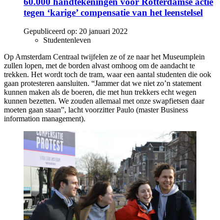
60.000 handtekeningen voor Rotterdamse actie
tegen ‘karige’ compensatie van het leenstelsel
Gepubliceerd op:
20 januari 2022
Studentenleven
Op Amsterdam Centraal twijfelen ze of ze naar het Museumplein
zullen lopen, met de borden alvast omhoog om de aandacht te
trekken. Het wordt toch de tram, waar een aantal studenten die ook
gaan protesteren aansluiten. “Jammer dat we niet zo’n statement
kunnen maken als de boeren, die met hun trekkers echt wegen
kunnen bezetten. We zouden allemaal met onze swapfietsen daar
moeten gaan staan”, lacht voorzitter Paulo (master Business
information management).