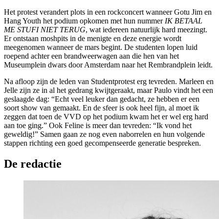
Het protest verandert plots in een rockconcert wanneer Gotu Jim en
Hang Youth het podium opkomen met hun nummer
IK BETAAL
ME STUFI NIET TERUG
, wat iedereen natuurlijk hard meezingt.
Er ontstaan moshpits in de menigte en deze energie wordt
meegenomen wanneer de mars begint. De studenten lopen luid
roepend achter een brandweerwagen aan die hen van het
Museumplein dwars door Amsterdam naar het Rembrandplein leidt.
Na afloop zijn de leden van Studentprotest erg tevreden. Marleen en
Jelle zijn ze in al het gedrang kwijtgeraakt, maar Paulo vindt het een
geslaagde dag: “Echt veel leuker dan gedacht, ze hebben er een
soort show van gemaakt. En de sfeer is ook heel fijn, al moet ik
zeggen dat toen de VVD op het podium kwam het er wel erg hard
aan toe ging.” Ook Feline is meer dan tevreden: “Ik vond het
geweldig!” Samen gaan ze nog even naborrelen en hun volgende
stappen richting een goed gecompenseerde generatie bespreken.
De redactie