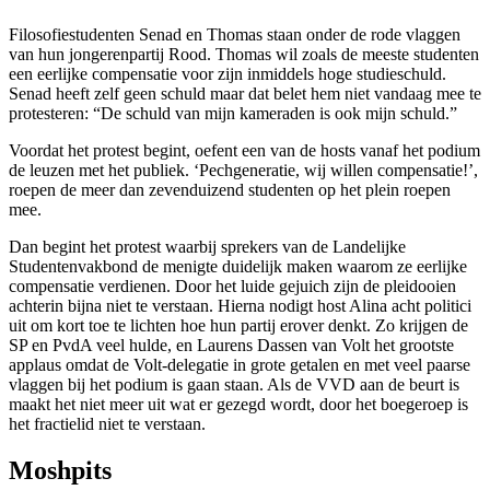
Filosofiestudenten Senad en Thomas staan onder de rode vlaggen
van hun jongerenpartij Rood. Thomas wil zoals de meeste studenten
een eerlijke compensatie voor zijn inmiddels hoge studieschuld.
Senad heeft zelf geen schuld maar dat belet hem niet vandaag mee te
protesteren: “De schuld van mijn kameraden is ook mijn schuld.”
Voordat het protest begint, oefent een van de hosts vanaf het podium
de leuzen met het publiek. ‘Pechgeneratie, wij willen compensatie!’,
roepen de meer dan zevenduizend studenten op het plein roepen
mee.
Dan begint het protest waarbij sprekers van de Landelijke
Studentenvakbond de menigte duidelijk maken waarom ze eerlijke
compensatie verdienen. Door het luide gejuich zijn de pleidooien
achterin bijna niet te verstaan. Hierna nodigt host Alina acht politici
uit om kort toe te lichten hoe hun partij erover denkt. Zo krijgen de
SP en PvdA veel hulde, en Laurens Dassen van Volt het grootste
applaus omdat de Volt-delegatie in grote getalen en met veel paarse
vlaggen bij het podium is gaan staan. Als de VVD aan de beurt is
maakt het niet meer uit wat er gezegd wordt, door het boegeroep is
het fractielid niet te verstaan.
Moshpits