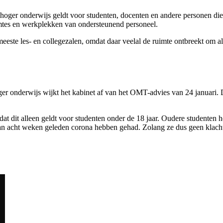
oger onderwijs geldt voor studenten, docenten en andere personen die e
imtes en werkplekken van ondersteunend personeel.
meeste les- en collegezalen, omdat daar veelal de ruimte ontbreekt om a
ger onderwijs wijkt het kabinet af van het OMT-advies van 24 januari.
dat dit alleen geldt voor studenten onder de 18 jaar. Oudere studenten 
r dan acht weken geleden corona hebben gehad. Zolang ze dus geen klac