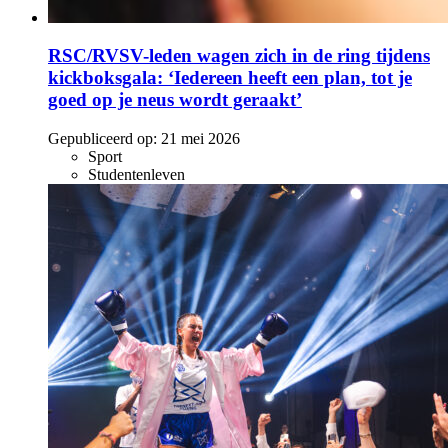
RSC/RVSV-leden wagen zich in de ring tijdens
kickboksgala: ‘Iedereen heeft een plan, tot je
goed op je neus wordt geraakt’
Gepubliceerd op:
21 mei 2026
Sport
Studentenleven