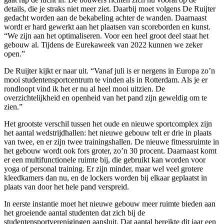
details, die je straks niet meer ziet. Daarbij moet volgens De Ruijter
gedacht worden aan de bekabeling achter de wanden. Daarnaast
wordt er hard gewerkt aan het plaatsen van scoreborden en kunst.
“We zijn aan het optimaliseren. Voor een heel groot deel staat het
gebouw al. Tijdens de Eurekaweek van 2022 kunnen we zeker
open.”
De Ruijter kijkt er naar uit. “Vanaf juli is er nergens in Europa zo’n
mooi studentensportcentrum te vinden als in Rotterdam. Als je er
rondloopt vind ik het er nu al heel mooi uitzien. De
overzichtelijkheid en openheid van het pand zijn geweldig om te
zien.”
Het grootste verschil tussen het oude en nieuwe sportcomplex zijn
het aantal wedstrijdhallen: het nieuwe gebouw telt er drie in plaats
van twee, en er zijn twee trainingshallen. De nieuwe fitnessruimte in
het gebouw wordt ook fors groter, zo’n 30 procent. Daarnaast komt
er een multifunctionele ruimte bij, die gebruikt kan worden voor
yoga of personal training. Er zijn minder, maar wel veel grotere
kleedkamers dan nu, en de lockers worden bij elkaar geplaatst in
plaats van door het hele pand verspreid.
In eerste instantie moet het nieuwe gebouw meer ruimte bieden aan
het groeiende aantal studenten dat zich bij de
studentensportverenigingen aansluit. Dat aantal bereikte dit jaar een