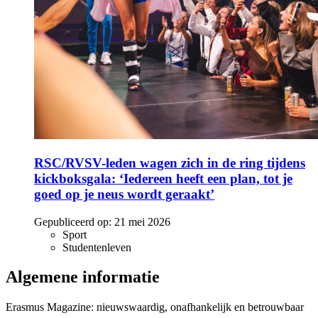
RSC/RVSV-leden wagen zich in de ring tijdens
kickboksgala: ‘Iedereen heeft een plan, tot je
goed op je neus wordt geraakt’
Gepubliceerd op:
21 mei 2026
Sport
Studentenleven
Algemene informatie
Erasmus Magazine: nieuwswaardig, onafhankelijk en betrouwbaar