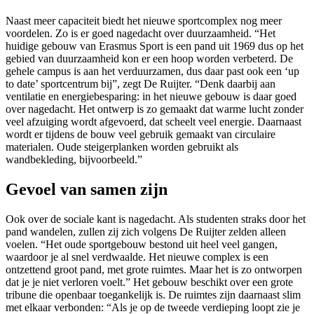
Naast meer capaciteit biedt het nieuwe sportcomplex nog meer
voordelen. Zo is er goed nagedacht over duurzaamheid. “Het
huidige gebouw van Erasmus Sport is een pand uit 1969 dus op het
gebied van duurzaamheid kon er een hoop worden verbeterd. De
gehele campus is aan het verduurzamen, dus daar past ook een ‘up
to date’ sportcentrum bij”, zegt De Ruijter. “Denk daarbij aan
ventilatie en energiebesparing: in het nieuwe gebouw is daar goed
over nagedacht. Het ontwerp is zo gemaakt dat warme lucht zonder
veel afzuiging wordt afgevoerd, dat scheelt veel energie. Daarnaast
wordt er tijdens de bouw veel gebruik gemaakt van circulaire
materialen. Oude steigerplanken worden gebruikt als
wandbekleding, bijvoorbeeld.”
Gevoel van samen zijn
Ook over de sociale kant is nagedacht. Als studenten straks door het
pand wandelen, zullen zij zich volgens De Ruijter zelden alleen
voelen. “Het oude sportgebouw bestond uit heel veel gangen,
waardoor je al snel verdwaalde. Het nieuwe complex is een
ontzettend groot pand, met grote ruimtes. Maar het is zo ontworpen
dat je je niet verloren voelt.” Het gebouw beschikt over een grote
tribune die openbaar toegankelijk is. De ruimtes zijn daarnaast slim
met elkaar verbonden: “Als je op de tweede verdieping loopt zie je