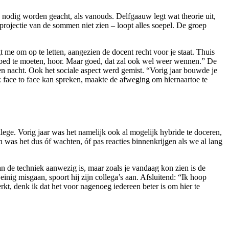
nodig worden geacht, als vanouds. Delfgaauw legt wat theorie uit,
projectie van de sommen niet zien – loopt alles soepel. De groep
t me om op te letten, aangezien de docent recht voor je staat. Thuis
 bed te moeten, hoor. Maar goed, dat zal ook wel weer wennen.” De
en nacht. Ook het sociale aspect werd gemist. “Vorig jaar bouwde je
jk face to face kan spreken, maakte de afweging om hiernaartoe te
lege. Vorig jaar was het namelijk ook al mogelijk hybride te doceren,
n was het dus óf wachten, óf pas reacties binnenkrijgen als we al lang
an de techniek aanwezig is, maar zoals je vandaag kon zien is de
weinig misgaan, spoort hij zijn collega’s aan. Afsluitend: “Ik hoop
t, denk ik dat het voor nagenoeg iedereen beter is om hier te