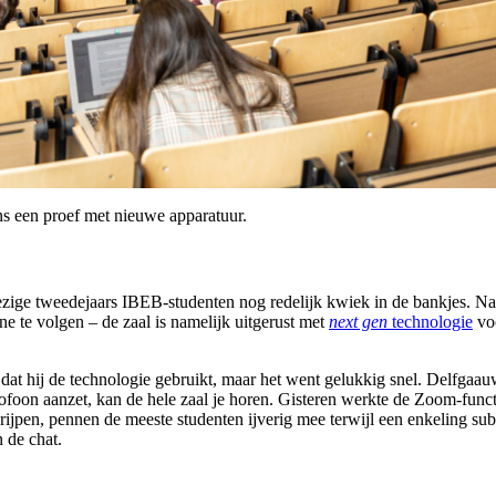
ns een proef met nieuwe apparatuur.
zige tweedejaars IBEB-studenten nog redelijk kwiek in de bankjes. Na 
ne te volgen – de zaal is namelijk uitgerust met
next gen
technologie
voo
at hij de technologie gebruikt, maar het went gelukkig snel. Delfgaauw
icrofoon aanzet, kan de hele zaal je horen. Gisteren werkte de Zoom-fun
grijpen, pennen de meeste studenten ijverig mee terwijl een enkeling s
 de chat.