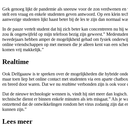
Gek genoeg lijkt de pandemie als sneeuw voor de zon verdwenen en vo
stelt een vraag en enkele studenten geven antwoord. Op een klein tech
aanwezige studenten lijkt haast beter bij de les te zijn dan normaal wa
In de pauze vertelt student dat hij zich beter kan concentreren nu hij
zou ik ongetwijfeld op mijn telefoon bezig zijn geweest.” Medestude
tweedejaars hebben amper de mogelijkheid gehad om fysiek onderwijs t
online vriendschappen op met mensen die je alleen kent van een scherm
komen vrij makkelijk.”
Realtime
Ook Delfgaauw is te spreken over de mogelijkheden die hybride onderwi
maar toen liep het online contact met studenten via een aparte chatbo
en breed door waren. Dat we nu
realtime
verbonden zijn is ook voor de
Dat de nieuwe technologie wennen is, vindt hij niet meer dan logisch.
technische dienst er binnen enkele minuten als iets misgaat.” Als je wat
ontzettend dat de ontwikkelingen rondom het virus zodanig zijn dat e
kunnen zijn.”
Lees meer