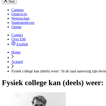
Sluit
Campus
Onderwijs
Wetenschap
Studentenleven
Opinie
Contact
Over EM
English
Home
Actueel
Fysiek college kan (deels) weer: ‘In de zaal aanwezig zijn dwin
Fysiek college kan (deels) weer: