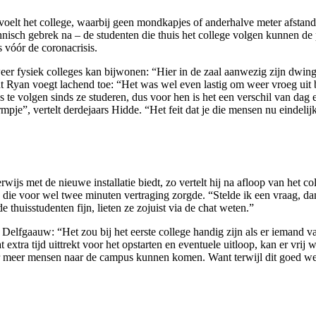
elt het college, waarbij geen mondkapjes of anderhalve meter afstand 
nisch gebrek na – de studenten die thuis het college volgen kunnen de 
s vóór de coronacrisis.
 weer fysiek colleges kan bijwonen: “Hier in de zaal aanwezig zijn dwing
nt Ryan voegt lachend toe: “Het was wel even lastig om weer vroeg uit
e volgen sinds ze studeren, dus voor hen is het een verschil van dag 
pje”, vertelt derdejaars Hidde. “Het feit dat je die mensen nu eindeli
js met de nieuwe installatie biedt, zo vertelt hij na afloop van het col
x die voor wel twee minuten vertraging zorgde. “Stelde ik een vraag, da
 thuisstudenten fijn, lieten ze zojuist via de chat weten.”
 Delfgaauw: “Het zou bij het eerste college handig zijn als er iemand v
 extra tijd uittrekt voor het opstarten en eventuele uitloop, kan er vrij 
r meer mensen naar de campus kunnen komen. Want terwijl dit goed werk