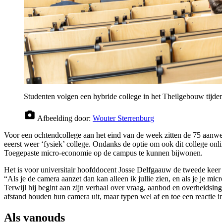
Studenten volgen een hybride college in het Theilgebouw tijde
Afbeelding door:
Wouter Sterrenburg
Voor een ochtendcollege aan het eind van de week zitten de 75 aanwe
eeerst weer ‘fysiek’ college. Ondanks de optie om ook dit college onli
Toegepaste micro-economie op de campus te kunnen bijwonen.
Het is voor universitair hoofddocent Josse Delfgaauw de tweede keer d
“Als je de camera aanzet dan kan alleen ik jullie zien, en als je je m
Terwijl hij begint aan zijn verhaal over vraag, aanbod en overheidsin
afstand houden hun camera uit, maar typen wel af en toe een reactie in
Als vanouds