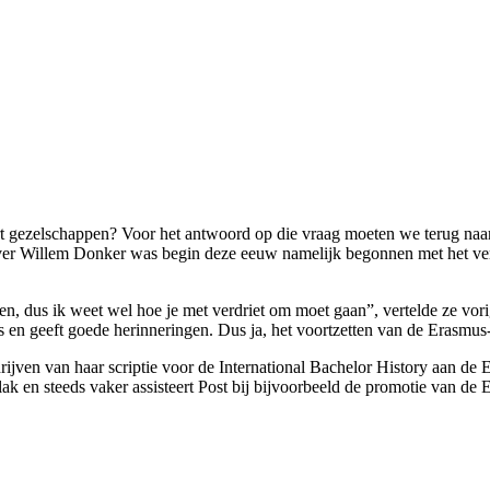
ort gezelschappen? Voor het antwoord op die vraag moeten we terug naar
ever Willem Donker was begin deze eeuw namelijk begonnen met het vert
en, dus ik weet wel hoe je met verdriet om moet gaan”, vertelde ze vori
ts en geeft goede herinneringen. Dus ja, het voortzetten van de Erasmu
chrijven van haar scriptie voor de International Bachelor History aan 
vlak en steeds vaker assisteert Post bij bijvoorbeeld de promotie van d