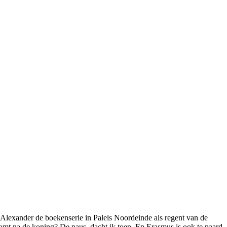
Alexander de boekenserie in Paleis Noordeinde als regent van de
omt na de koning? De paus, dacht ik toen. En Erasmus is ook te paard