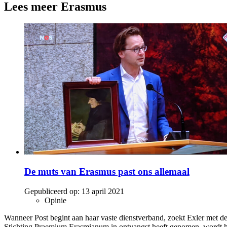
Lees meer Erasmus
De muts van Erasmus past ons allemaal
Gepubliceerd op:
13 april 2021
Opinie
Wanneer Post begint aan haar vaste dienstverband, zoekt Exler met d
Stichting Praemium Erasmianum in ontvangst heeft genomen, wordt het