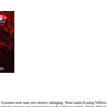
e Erasmus-serie naar een nieuwe uitdaging. Want nadat Koning Willem-
 lastig om nog een trapje hoger op de ladder te komen. Exler: “Wat k