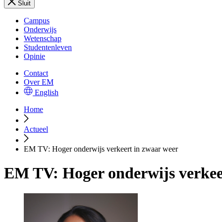
Sluit
Campus
Onderwijs
Wetenschap
Studentenleven
Opinie
Contact
Over EM
English
Home
Actueel
EM TV: Hoger onderwijs verkeert in zwaar weer
EM TV: Hoger onderwijs verkee