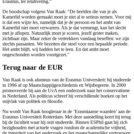
Erasmus, ter relativering.”
De boodschap volgens Van Raak: “De beelden die van je als
Kamerlid worden gemaakt moet je niet al te serieus nemen. Voor mij
is dat een wijze les, namelijk dat je de persoon en het ambt van
Kamerlid niet moet verwarren. Als je dat vermengt, kan het slecht
met je aflopen. Natuurlijk moet je scoren, jezelf groter maken,
zichtbaar zijn. Maar zeker de vertrekkers vandaag beseffen: we zijn
slechts passanten. We bezetten die stoel voor een bepaalde periode.
Het ambt blijft, wij hadden het te leen. En dat ambt moet
ongeschonden worden voortgezet.”
Terug naar de EUR
Van Raak is ook alumnus van de Erasmus Universiteit: hij studeerde
in 1996 af op Maatschappijgeschiedenis en Wijsbegeerte. In 2000
promoveerde hij aan de UvA een onderzoek naar het conservatisme
in Nederland. Als politicus schreef hij verschillende boeken op het
snijvlak van politiek en filosofie.
Nu wordt Van Raak hoogleraar in de ‘Erasmiaanse waarden’ aan de
Erasmus Universiteit Rotterdam. Met deze aanstelling keert hij terug
bij de faculteit waar hij ooit studeerde. Binnen ESPhil gaat hij zich
bezighouden met actuele vragen rondom de academische vrijheid,
de integriteit van het onderzoek en het maatschappelijke vertrouwen