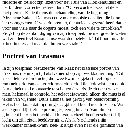
filosofie en tot slot zijn inzet voor het Huis van Klokkenluiders en
het bindend correctief referendum. “Onverwachter was het debat
met premier Rutte tijdens de behandeling van de begroting
Algemene Zaken. Dat was een van de mooiste debatten die ik ooit
heb voorgezeten. U wist de premier, die weleens gezegd heeft dat je
voor een visie naar de oogarts moest, toch een visie te ontlokken.”
Ze gaf bij de aankondiging van zijn toespraak toe niet goed te weten
wat zijn leerstoel Erasmiaanse waarden betekent, ‘dat houdt in… het
klinkt interessant maar dat horen we straks!’.
Portret van Erasmus
In zijn toespraak bestudeerde Van Raak het klassieke portret van
Erasmus, die in zijn tijd als Kamerlid op zijn werkkamer hing. ‘Dit
is een lelijke reproductie, die twee kwartjes gekost heeft op de
rommelmarkt van een gereformeerde kerk. Die kerk wist hem denk
ik niet helemaal op waarde te schatten destijds. Je ziet een wijze
man, helemaal in controle, het gelaat afgewend, alleen die muts is al
teken van wijsheid. Dit is allemaal het gevolg van beeldvorming.
Het is heel knap dat hij erin geslaagd is dit beeld neer te zetten. Want
als je goed kijkt, zie je pretoogjes, een glimlach. Van binnen
glimlacht hij om het beeld dat hij van zichzelf heeft geschetst. Hij
lacht om zijn eigen beeldvorming. Als ik ’s ochtends mijn
werkkamer binnenkwam, keek ik altijd even naar die glimlach van