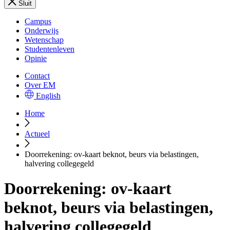
Sluit
Campus
Onderwijs
Wetenschap
Studentenleven
Opinie
Contact
Over EM
English
Home
Actueel
Doorrekening: ov-kaart beknot, beurs via belastingen,
halvering collegegeld
Doorrekening: ov-kaart
beknot, beurs via belastingen,
halvering collegegeld