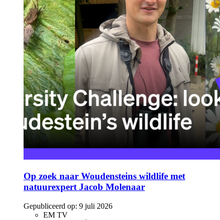
Op zoek naar Woudensteins wildlife met
natuurexpert Jacob Molenaar
Gepubliceerd op:
9 juli 2026
EM TV