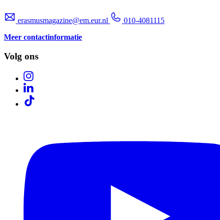
erasmusmagazine@em.eur.nl
010-4081115
Meer contactinformatie
Volg ons