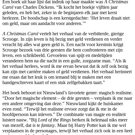
Een boek uit haar lijst dat indruk op haar maakte was
A Christmas
Carol
van Charles Dickens. “Ik kocht het boekje vijftien jaar
geleden, en heb het, zeker in de beginjaren elk jaar met kerst
herlezen. De boodschap is een kerstgedachte: ‘Het leven draait niet
om geld, maar om aandacht voor anderen.’”
A Christmas Carol
vertelt het verhaal van de verbitterde, gierige
Scrooge. In zijn leven is hij bezig met geld verdienen en verder
veracht hij alles wat geen geld is. Een nacht voor kerstmis krijgt
Scrooge bezoek van drie geesten die hem confronteren met zijn
leven, een schrikbeeld. Gevoelens van spijt en medelijden
veranderen hem na die nacht in een gulle, zorgzame man. “Als ik
het verhaal herlees, word ik me ervan bewust dat ik zelf ook bezig
kan zijn met carrière maken of geld verdienen. Het verhaal herinnert
me eraan dat het leuk is om iemand blij te maken met een
handgeschreven kaart of een stuk zelfgebakken taart.”
Het boek behoort tot Nieuwland’s favoriete genre: magisch realisme.
“Door het magische element – de drie geesten – verplaats ik me naar
een andere omgeving dan deze.” Nieuwland kijkt de huiskamer
even rond. “Terwijl het realisme ervoor zorgt dat ik me in de
hoofdpersoon kan inleven.” De combinatie van magie en realiteit
luistert nauw. “Bij
Lord of the Rings
herken ik helemaal niks meer
van mezelf, dat is te
fantasy
. Maar bij Harry Potter kan ik me wel
verplaatsen in de personages, terwijl het verhaal zich ook in een heel