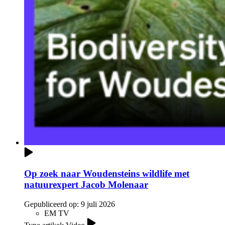
Op zoek naar Woudensteins wildlife met
natuurexpert Jacob Molenaar
Gepubliceerd op:
9 juli 2026
EM TV