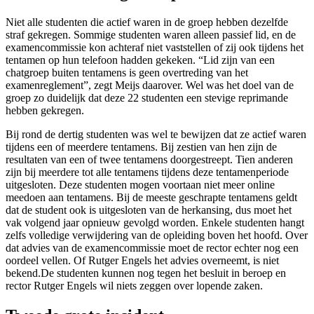
Niet alle studenten die actief waren in de groep hebben dezelfde
straf gekregen. Sommige studenten waren alleen passief lid, en de
examencommissie kon achteraf niet vaststellen of zij ook tijdens het
tentamen op hun telefoon hadden gekeken. “Lid zijn van een
chatgroep buiten tentamens is geen overtreding van het
examenreglement”, zegt Meijs daarover. Wel was het doel van de
groep zo duidelijk dat deze 22 studenten een stevige reprimande
hebben gekregen.
Bij rond de dertig studenten was wel te bewijzen dat ze actief waren
tijdens een of meerdere tentamens. Bij zestien van hen zijn de
resultaten van een of twee tentamens doorgestreept. Tien anderen
zijn bij meerdere tot alle tentamens tijdens deze tentamenperiode
uitgesloten. Deze studenten mogen voortaan niet meer online
meedoen aan tentamens. Bij de meeste geschrapte tentamens geldt
dat de student ook is uitgesloten van de herkansing, dus moet het
vak volgend jaar opnieuw gevolgd worden. Enkele studenten hangt
zelfs volledige verwijdering van de opleiding boven het hoofd. Over
dat advies van de examencommissie moet de rector echter nog een
oordeel vellen. Of Rutger Engels het advies overneemt, is niet
bekend.De studenten kunnen nog tegen het besluit in beroep en
rector Rutger Engels wil niets zeggen over lopende zaken.