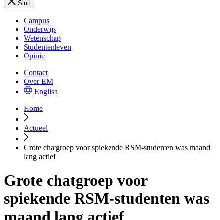
Sluit
Campus
Onderwijs
Wetenschap
Studentenleven
Opinie
Contact
Over EM
English
Home
Actueel
Grote chatgroep voor spiekende RSM-studenten was maand
lang actief
Grote chatgroep voor
spiekende RSM-studenten was
maand lang actief