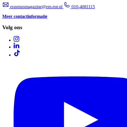
erasmusmagazine@em.eur.nl
010-4081115
Meer contactinformatie
Volg ons