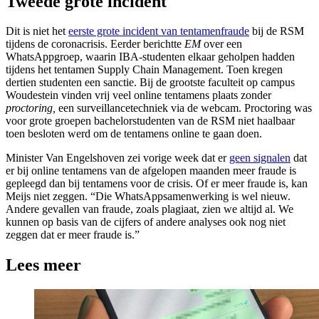
Tweede grote incident
Dit is niet het
eerste grote incident van tentamenfraude
bij de RSM
tijdens de coronacrisis. Eerder berichtte
EM
over een
WhatsAppgroep, waarin IBA-studenten elkaar geholpen hadden
tijdens het tentamen Supply Chain Management. Toen kregen
dertien studenten een sanctie. Bij de grootste faculteit op campus
Woudestein vinden vrij veel online tentamens plaats zonder
proctoring,
een surveillancetechniek via de webcam. Proctoring was
voor grote groepen bachelorstudenten van de RSM niet haalbaar
toen besloten werd om de tentamens online te gaan doen.
Minister Van Engelshoven zei vorige week dat er
geen signalen
dat
er bij online tentamens van de afgelopen maanden meer fraude is
gepleegd dan bij tentamens voor de crisis. Of er meer fraude is, kan
Meijs niet zeggen. “Die WhatsAppsamenwerking is wel nieuw.
Andere gevallen van fraude, zoals plagiaat, zien we altijd al. We
kunnen op basis van de cijfers of andere analyses ook nog niet
zeggen dat er meer fraude is.”
Lees meer