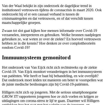
Van der Waal bekijkt in zijn onderzoek de dagelijkse trend in
institutioneel vertrouwen tijdens de coronacrisis in maart 2020. Ook
onderzoekt hij of er een causaal verband is tussen de
crisismaatregelen en dat vertrouwen, en of dat verschilt tussen
maatschappelijke groepen.
Zwaan tot slot gaat kijken hoe mensen informatie over Covid-19
verzamelen, interpreteren en gebruiken. Welke bronnen raadplegen
gebruiken ze, wat weten ze over de ziekte? En hoeveel vertrouwen
hebben ze in die kennis? Hoe denken ze over complottheorieën
rondom Covid-19?
Immuunsysteem gemonitord
Het onderzoek van Van Eijck richt zich rechtstreeks op de ziekte
Covid-19. Van Eijck monitort veranderingen in het immuunsysteem
van patiënten. Wie heeft er baat bij behandeling, en wie overlijdt?
Dat onderzoek moet leiden tot manieren om beter te voorspellen wat
de juiste medische beslissingen zijn bij Covid-19-patiënten.
Hilligers richt zich op jongeren. Met de serious smartphonegame
GROW IT!
rapporteren jongeren hoe ze zich voelen en krijgen ze
uitdagingen om corona-stress te lijf te gaan. Daarmee wil Hilligers
ontdekken hoe het gaat met het welzijn van de jongeren, en