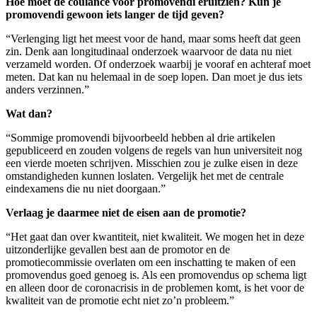
Hoe moet de coulance voor promovendi eruitzien? Kun je
promovendi gewoon iets langer de tijd geven?
“Verlenging ligt het meest voor de hand, maar soms heeft dat geen
zin. Denk aan longitudinaal onderzoek waarvoor de data nu niet
verzameld worden. Of onderzoek waarbij je vooraf en achteraf moet
meten. Dat kan nu helemaal in de soep lopen. Dan moet je dus iets
anders verzinnen.”
Wat dan?
“Sommige promovendi bijvoorbeeld hebben al drie artikelen
gepubliceerd en zouden volgens de regels van hun universiteit nog
een vierde moeten schrijven. Misschien zou je zulke eisen in deze
omstandigheden kunnen loslaten. Vergelijk het met de centrale
eindexamens die nu niet doorgaan.”
Verlaag je daarmee niet de eisen aan de promotie?
“Het gaat dan over kwantiteit, niet kwaliteit. We mogen het in deze
uitzonderlijke gevallen best aan de promotor en de
promotiecommissie overlaten om een inschatting te maken of een
promovendus goed genoeg is. Als een promovendus op schema ligt
en alleen door de coronacrisis in de problemen komt, is het voor de
kwaliteit van de promotie echt niet zo’n probleem.”