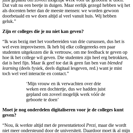
Dat valt nu een beetje in duigen. Maar eerlijk gezegd hebben wij het
als docenten beter dan de meeste mensen: we worden gewoon
doorbetaald en we doen altijd al veel vanuit huis. Wij hebben
geluk.”
Zijn er colleges die je nu niet kan geven?
“Ik was bezig met het voorbereiden van drie cursussen, dus het is
wel even improviseren. Ik heb bij elke collegereeks een paar
studenten uitgekozen die ik vertrouw, om me feedback te geven op
hoe ik het college wil geven. Die studenten zijn heel erg betrokken,
dat is heel fijn. Maar ik geef toe dat ik geen fan ben van
blended
learning
(deels fysiek, deels digitaal lesgeven, red.) want je mist
toch wel veel interactie en contact.”
‘Mijn vrouw en ik verwachten over drie
weken een dochtertje, dus we hadden juist
gepland om zoveel mogelijk werk vóór de
geboorte te doen’
Moet je nog onderdelen digitaliseren voor je de colleges kunt
geven?
“Nou, ik werkte altijd met de presentatietool
Prezi,
maar die wordt
niet meer ondersteund door de universiteit. Daardoor moet ik al mijn