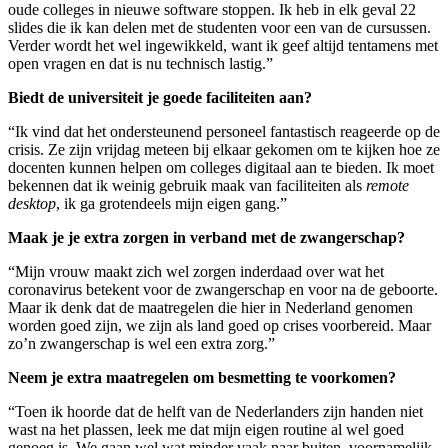
oude colleges in nieuwe software stoppen. Ik heb in elk geval 22
slides die ik kan delen met de studenten voor een van de cursussen.
Verder wordt het wel ingewikkeld, want ik geef altijd tentamens met
open vragen en dat is nu technisch lastig.”
Biedt de universiteit je goede faciliteiten aan?
“Ik vind dat het ondersteunend personeel fantastisch reageerde op de
crisis. Ze zijn vrijdag meteen bij elkaar gekomen om te kijken hoe ze
docenten kunnen helpen om colleges digitaal aan te bieden. Ik moet
bekennen dat ik weinig gebruik maak van faciliteiten als
remote
desktop
, ik ga grotendeels mijn eigen gang.”
Maak je je extra zorgen in verband met de zwangerschap?
“Mijn vrouw maakt zich wel zorgen inderdaad over wat het
coronavirus betekent voor de zwangerschap en voor na de geboorte.
Maar ik denk dat de maatregelen die hier in Nederland genomen
worden goed zijn, we zijn als land goed op crises voorbereid. Maar
zo’n zwangerschap is wel een extra zorg.”
Neem je extra maatregelen om besmetting te voorkomen?
“Toen ik hoorde dat de helft van de Nederlanders zijn handen niet
wast na het plassen, leek me dat mijn eigen routine al wel goed
genoeg is. We gaan wel wat minder vaak naar buiten, voornamelijk