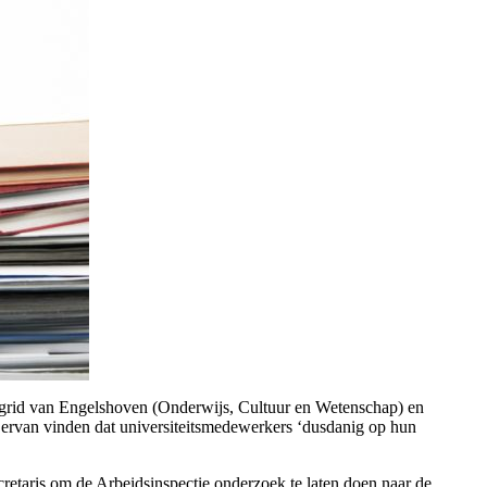
ngrid van Engelshoven (Onderwijs, Cultuur en Wetenschap) en
 ervan vinden dat universiteitsmedewerkers ‘dusdanig op hun
retaris om de Arbeidsinspectie onderzoek te laten doen naar de