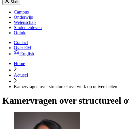
Sluit
Campus
Onderwijs
Wetenschap
Studentenleven
Opinie
Contact
Over EM
English
Home
Actueel
Kamervragen over structureel overwerk op universiteiten
Kamervragen over structureel o