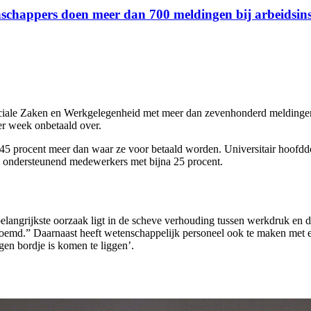
nschappers doen meer dan 700 meldingen bij arbeidsins
ciale Zaken en Werkgelegenheid met meer dan zevenhonderd meldingen 
er week onbetaald over.
45 procent meer dan waar ze voor betaald worden. Universitair hoofdd
an ondersteunend medewerkers met bijna 25 procent.
angrijkste oorzaak ligt in de scheve verhouding tussen werkdruk en de t
noemd.” Daarnaast heeft wetenschappelijk personeel ook te maken met e
gen bordje is komen te liggen’.