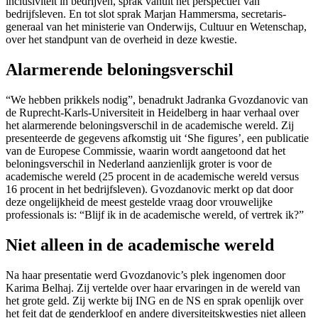
inclusiviteit in bedrijven, sprak vanuit het perspectief van
bedrijfsleven. En tot slot sprak Marjan Hammersma, secretaris-
generaal van het ministerie van Onderwijs, Cultuur en Wetenschap,
over het standpunt van de overheid in deze kwestie.
Alarmerende beloningsverschil
“We hebben prikkels nodig”, benadrukt Jadranka Gvozdanovic van
de Ruprecht-Karls-Universiteit in Heidelberg in haar verhaal over
het alarmerende beloningsverschil in de academische wereld. Zij
presenteerde de gegevens afkomstig uit ‘She figures’, een publicatie
van de Europese Commissie, waarin wordt aangetoond dat het
beloningsverschil in Nederland aanzienlijk groter is voor de
academische wereld (25 procent in de academische wereld versus
16 procent in het bedrijfsleven). Gvozdanovic merkt op dat door
deze ongelijkheid de meest gestelde vraag door vrouwelijke
professionals is: “Blijf ik in de academische wereld, of vertrek ik?”
Niet alleen in de academische wereld
Na haar presentatie werd Gvozdanovic’s plek ingenomen door
Karima Belhaj. Zij vertelde over haar ervaringen in de wereld van
het grote geld. Zij werkte bij ING en de NS en sprak openlijk over
het feit dat de genderkloof en andere diversiteitskwesties niet alleen