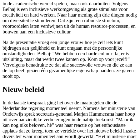
in de academische wereld spelen, maar ook daarbuiten. Volgens
Belhaj is een inclusieve werkomgeving als grote stimulans voor
creativiteit en hard werken. Naar haar mening zijn drie dingen nodig
om diversiteit te stimuleren. Dat zijn: een robuuste structuur,
vooroordelen laten verdwijnen uit de human resource-processen, en
bouwen aan een inclusieve cultuur.
Na de presentatie vroeg een jonge vrouw hoe je zelf iets kunt
bijdragen aan gelijkheid en kunt omgaan met de persoonlijke
omstandigheden. Belhaj: “We hebben een harde cultuur. Ja, er is
uitsluiting, maar dat werkt twee kanten op. Kom op voor jezelf!”
Vervolgens benadrukte ze dat alle succesvolle vrouwen die ze aan
de top heeft gezien één gezamenlijke eigenschap hadden: ze gaven
nooit op.
Nieuw beleid
In de laatste toespraak ging het over de maatregelen die de
Nederlandse regering momenteel neemt. Namens het ministerie van
Onderwijs sprak secretaris-generaal Marjan Hammersma haar hoop
uit over aanzienlijke verbeteringen in de nabije toekomst. “Maar ik
kan nog niks beloven, hè” was haar reactie op het enthousiaste
applaus dat ze kreeg, toen ze vertelde over het nieuwe beleid inzake
diversiteit waar momenteel aan wordt gewerkt. “Het ministerie moet