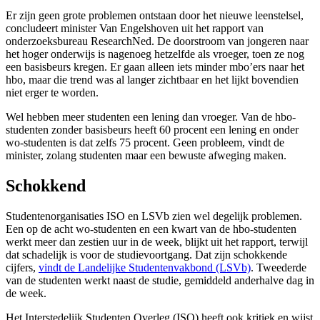
Er zijn geen grote problemen ontstaan door het nieuwe leenstelsel,
concludeert minister Van Engelshoven uit het rapport van
onderzoeksbureau ResearchNed. De doorstroom van jongeren naar
het hoger onderwijs is nagenoeg hetzelfde als vroeger, toen ze nog
een basisbeurs kregen. Er gaan alleen iets minder mbo’ers naar het
hbo, maar die trend was al langer zichtbaar en het lijkt bovendien
niet erger te worden.
Wel hebben meer studenten een lening dan vroeger. Van de hbo-
studenten zonder basisbeurs heeft 60 procent een lening en onder
wo-studenten is dat zelfs 75 procent. Geen probleem, vindt de
minister, zolang studenten maar een bewuste afweging maken.
Schokkend
Studentenorganisaties ISO en LSVb zien wel degelijk problemen.
Een op de acht wo-studenten en een kwart van de hbo-studenten
werkt meer dan zestien uur in de week, blijkt uit het rapport, terwijl
dat schadelijk is voor de studievoortgang. Dat zijn schokkende
cijfers,
vindt de Landelijke Studentenvakbond (LSVb)
. Tweederde
van de studenten werkt naast de studie, gemiddeld anderhalve dag in
de week.
Het Interstedelijk Studenten Overleg (ISO) heeft ook kritiek en wijst