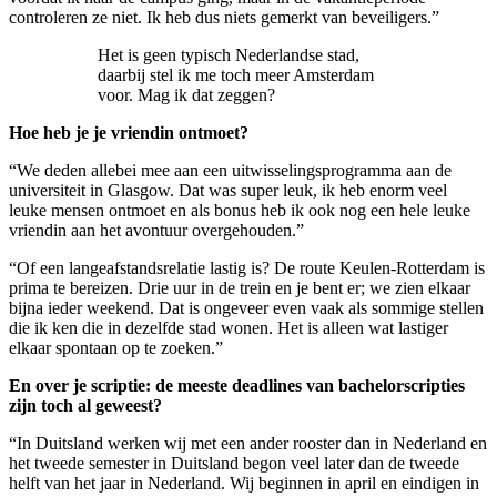
controleren ze niet. Ik heb dus niets gemerkt van beveiligers.”
Het is geen typisch Nederlandse stad,
daarbij stel ik me toch meer Amsterdam
voor. Mag ik dat zeggen?
Hoe heb je je vriendin ontmoet?
“We deden allebei mee aan een uitwisselingsprogramma aan de
universiteit in Glasgow. Dat was super leuk, ik heb enorm veel
leuke mensen ontmoet en als bonus heb ik ook nog een hele leuke
vriendin aan het avontuur overgehouden.”
“Of een langeafstandsrelatie lastig is? De route Keulen-Rotterdam is
prima te bereizen. Drie uur in de trein en je bent er; we zien elkaar
bijna ieder weekend. Dat is ongeveer even vaak als sommige stellen
die ik ken die in dezelfde stad wonen. Het is alleen wat lastiger
elkaar spontaan op te zoeken.”
En over je scriptie: de meeste deadlines van bachelorscripties
zijn toch al geweest?
“In Duitsland werken wij met een ander rooster dan in Nederland en
het tweede semester in Duitsland begon veel later dan de tweede
helft van het jaar in Nederland. Wij beginnen in april en eindigen in