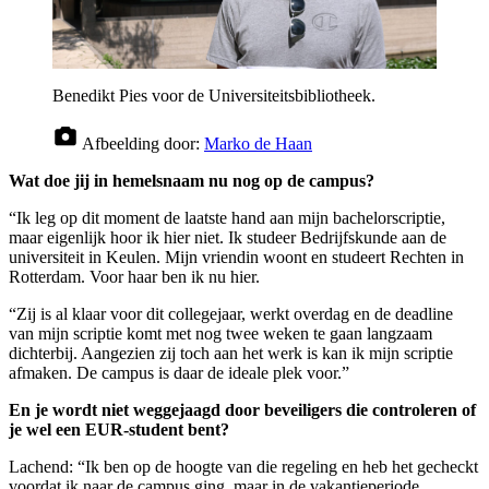
Benedikt Pies voor de Universiteitsbibliotheek.
Afbeelding door:
Marko de Haan
Wat doe jij in hemelsnaam nu nog op de campus?
“Ik leg op dit moment de laatste hand aan mijn bachelorscriptie,
maar eigenlijk hoor ik hier niet. Ik studeer Bedrijfskunde aan de
universiteit in Keulen. Mijn vriendin woont en studeert Rechten in
Rotterdam. Voor haar ben ik nu hier.
“Zij is al klaar voor dit collegejaar, werkt overdag en de deadline
van mijn scriptie komt met nog twee weken te gaan langzaam
dichterbij. Aangezien zij toch aan het werk is kan ik mijn scriptie
afmaken. De campus is daar de ideale plek voor.”
En je wordt niet weggejaagd door beveiligers die controleren of
je wel een EUR-student bent?
Lachend: “Ik ben op de hoogte van die regeling en heb het gecheckt
voordat ik naar de campus ging, maar in de vakantieperiode