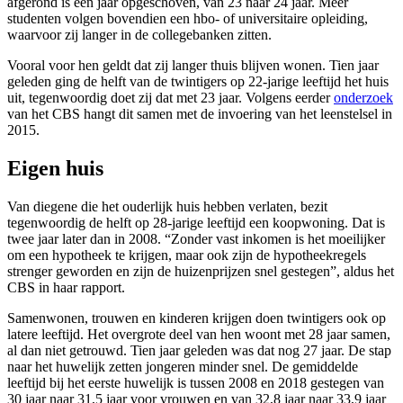
afgerond is een jaar opgeschoven, van 23 naar 24 jaar. Meer
studenten volgen bovendien een hbo- of universitaire opleiding,
waarvoor zij langer in de collegebanken zitten.
Vooral voor hen geldt dat zij langer thuis blijven wonen. Tien jaar
geleden ging de helft van de twintigers op 22-jarige leeftijd het huis
uit, tegenwoordig doet zij dat met 23 jaar. Volgens eerder
onderzoek
van het CBS hangt dit samen met de invoering van het leenstelsel in
2015.
Eigen huis
Van diegene die het ouderlijk huis hebben verlaten, bezit
tegenwoordig de helft op 28-jarige leeftijd een koopwoning. Dat is
twee jaar later dan in 2008. “Zonder vast inkomen is het moeilijker
om een hypotheek te krijgen, maar ook zijn de hypotheekregels
strenger geworden en zijn de huizenprijzen snel gestegen”, aldus het
CBS in haar rapport.
Samenwonen, trouwen en kinderen krijgen doen twintigers ook op
latere leeftijd. Het overgrote deel van hen woont met 28 jaar samen,
al dan niet getrouwd. Tien jaar geleden was dat nog 27 jaar. De stap
naar het huwelijk zetten jongeren minder snel. De gemiddelde
leeftijd bij het eerste huwelijk is tussen 2008 en 2018 gestegen van
30 jaar naar 31,5 jaar voor vrouwen en van 32,8 jaar naar 33,9 jaar