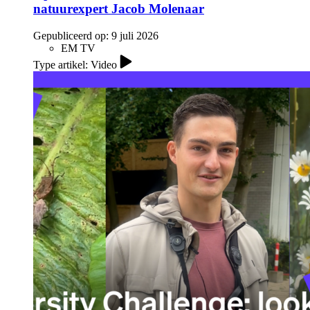
natuurexpert Jacob Molenaar
Gepubliceerd op:
9 juli 2026
EM TV
Type artikel: Video