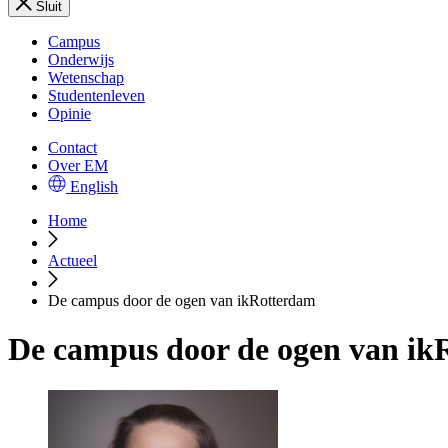
Sluit
Campus
Onderwijs
Wetenschap
Studentenleven
Opinie
Contact
Over EM
English
Home
Actueel
De campus door de ogen van ikRotterdam
De campus door de ogen van ik