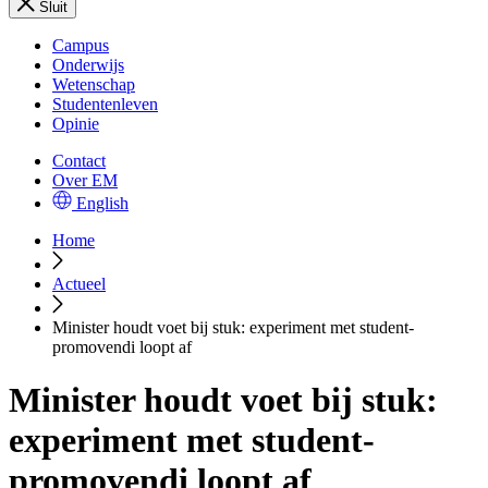
Sluit
Campus
Onderwijs
Wetenschap
Studentenleven
Opinie
Contact
Over EM
English
Home
Actueel
Minister houdt voet bij stuk: experiment met student-
promovendi loopt af
Minister houdt voet bij stuk:
experiment met student-
promovendi loopt af