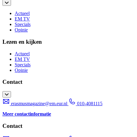
Actueel
EM TV
Specials
Opinie
Lezen en kijken
Actueel
EM TV
Specials
Opinie
Contact
erasmusmagazine@em.eur.nl
010-4081115
Meer contactinformatie
Contact