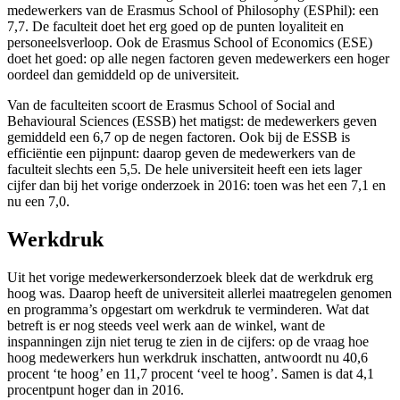
medewerkers van de Erasmus School of Philosophy (ESPhil): een
7,7. De faculteit doet het erg goed op de punten loyaliteit en
personeelsverloop. Ook de Erasmus School of Economics (ESE)
doet het goed: op alle negen factoren geven medewerkers een hoger
oordeel dan gemiddeld op de universiteit.
Van de faculteiten scoort de Erasmus School of Social and
Behavioural Sciences (ESSB) het matigst: de medewerkers geven
gemiddeld een 6,7 op de negen factoren. Ook bij de ESSB is
efficiëntie een pijnpunt: daarop geven de medewerkers van de
faculteit slechts een 5,5. De hele universiteit heeft een iets lager
cijfer dan bij het vorige onderzoek in 2016: toen was het een 7,1 en
nu een 7,0.
Werkdruk
Uit het vorige medewerkersonderzoek bleek dat de werkdruk erg
hoog was. Daarop heeft de universiteit allerlei maatregelen genomen
en programma’s opgestart om werkdruk te verminderen. Wat dat
betreft is er nog steeds veel werk aan de winkel, want de
inspanningen zijn niet terug te zien in de cijfers: op de vraag hoe
hoog medewerkers hun werkdruk inschatten, antwoordt nu 40,6
procent ‘te hoog’ en 11,7 procent ‘veel te hoog’. Samen is dat 4,1
procentpunt hoger dan in 2016.