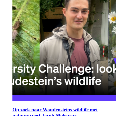
Op zoek naar Woudensteins wildlife met
natuurexpert Jacob Molenaar