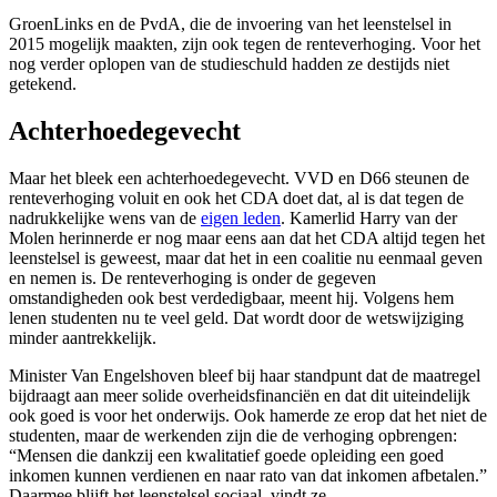
GroenLinks en de PvdA, die de invoering van het leenstelsel in
2015 mogelijk maakten, zijn ook tegen de renteverhoging. Voor het
nog verder oplopen van de studieschuld hadden ze destijds niet
getekend.
Achterhoedegevecht
Maar het bleek een achterhoedegevecht. VVD en D66 steunen de
renteverhoging voluit en ook het CDA doet dat, al is dat tegen de
nadrukkelijke wens van de
eigen leden
. Kamerlid Harry van der
Molen herinnerde er nog maar eens aan dat het CDA altijd tegen het
leenstelsel is geweest, maar dat het in een coalitie nu eenmaal geven
en nemen is. De renteverhoging is onder de gegeven
omstandigheden ook best verdedigbaar, meent hij. Volgens hem
lenen studenten nu te veel geld. Dat wordt door de wetswijziging
minder aantrekkelijk.
Minister Van Engelshoven bleef bij haar standpunt dat de maatregel
bijdraagt aan meer solide overheidsfinanciën en dat dit uiteindelijk
ook goed is voor het onderwijs. Ook hamerde ze erop dat het niet de
studenten, maar de werkenden zijn die de verhoging opbrengen:
“Mensen die dankzij een kwalitatief goede opleiding een goed
inkomen kunnen verdienen en naar rato van dat inkomen afbetalen.”
Daarmee blijft het leenstelsel sociaal, vindt ze.