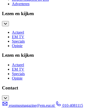
Adverteren
Lezen en kijken
Actueel
EM TV
Specials
Opinie
Lezen en kijken
Actueel
EM TV
Specials
Opinie
Contact
erasmusmagazine@em.eur.nl
010-4081115