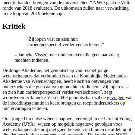
meer in handen brengen van de universiteiten.” NWO gaat de Vidi-
ronde van 2018 evalueren. De uitkomsten zullen naar verwachting
in de loop van 2019 bekend zijn.
Kritiek
“Zij lopen vast en zien hun
carrièreperspectief verder verslechteren.”
–
Janneke Visser, over onderzoekers die geen aanvraag
mochten indienen.
De Jonge Akademie, het genootschap van relatief jonge
wetenschappers dat verbonden is aan de Koninklijke Nederlandse
Akademie van Wetenschappen, heeft klachten ontvangen van
onderzoekers die geen aanvraag mochten indienen. “Zij lopen vast
en zien hun carrièreperspectief verder verslechteren”, zegt
woordvoerder Janneke Visser. Het genootschap wil de
gevolgen
van
de inbeddingsgarantie in kaart brengen en roept onderzoekers op
hun ervaringen te delen.
Ook jonge Utrechtse wetenschappers, verenigd in de Utrecht Young
Academy (UYA), wijzen op mogelijk negatieve gevolgen voor
wetenschappers die nog niet goed bekend zijn binnen de afdeling of
die niet beschikken over een sterk netwerk. “De kracht van NWO