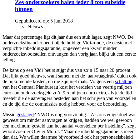
Zes onderzoekers halen ieder 8 ton subsidie
binnen
Gepubliceerd op:
5 juni 2018
Nieuws
Maar dat percentage ligt dit jaar dus een stuk lager, zegt NWO. De
onderzoeksfinancier heeft bij de huidige Vidi-ronde, de eerste met
verplichte inbeddingsgarantie, ongeveer een kwart minder
onderzoeksvoorstellen ontvangen dan vorig jaar, blijkt uit een eerste
telling.
De kans op een Vidi-beurs stijgt dus van zo’n 15 naar 20 procent.
Dat lijkt goed nieuws, want samen met de ‘aanvraagdruk’ dalen ook
de bijkomende kosten, en die zijn niet mals. Volgens een
schatting
van het Centraal Planbureau kost het verdelen van veertig miljoen
euro aan onderzoeksgeld zo’n 9,5 miljoen euro extra, als je de tijd
meetelt die de aanvragers besteden aan het schrijven van voorstellen
en de tijd die de commissies nodig hebben voor de beoordeling.
Missie
geslaagd
? NWO is nog voorzichtig. “Als ons enige doel was
geweest om minder aanvragen te krijgen, hadden we wel gewoon
een maximum gesteld aan het aantal voorstellen per instelling”, zegt
woordvoerder Olivier Morot. “Maar de inbeddingsgarantie is meer
dan dat. We willen daarmee bijvoorbeeld ook het personeelsbeleid