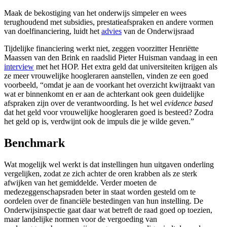
Maak de bekostiging van het onderwijs simpeler en wees
terughoudend met subsidies, prestatieafspraken en andere vormen
van doelfinanciering, luidt het
advies
van de Onderwijsraad
Tijdelijke financiering werkt niet, zeggen voorzitter Henriëtte
Maassen van den Brink en raadslid Pieter Huisman vandaag in een
interview
met het HOP. Het extra geld dat universiteiten krijgen als
ze meer vrouwelijke hoogleraren aanstellen, vinden ze een goed
voorbeeld, “omdat je aan de voorkant het overzicht kwijtraakt van
wat er binnenkomt en er aan de achterkant ook geen duidelijke
afspraken zijn over de verantwoording. Is het wel
evidence based
dat het geld voor vrouwelijke hoogleraren goed is besteed? Zodra
het geld op is, verdwijnt ook de impuls die je wilde geven.”
Benchmark
Wat mogelijk wel werkt is dat instellingen hun uitgaven onderling
vergelijken, zodat ze zich achter de oren krabben als ze sterk
afwijken van het gemiddelde. Verder moeten de
medezeggenschapsraden beter in staat worden gesteld om te
oordelen over de financiële bestedingen van hun instelling. De
Onderwijsinspectie gaat daar wat betreft de raad goed op toezien,
maar landelijke normen voor de vergoeding van