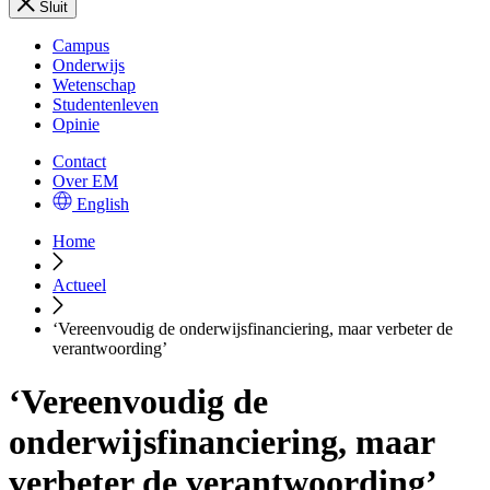
Sluit
Campus
Onderwijs
Wetenschap
Studentenleven
Opinie
Contact
Over EM
English
Home
Actueel
‘Vereenvoudig de onderwijsfinanciering, maar verbeter de
verantwoording’
‘Vereenvoudig de
onderwijsfinanciering, maar
verbeter de verantwoording’