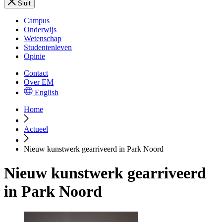
Sluit
Campus
Onderwijs
Wetenschap
Studentenleven
Opinie
Contact
Over EM
English
Home
Actueel
Nieuw kunstwerk gearriveerd in Park Noord
Nieuw kunstwerk gearriveerd
in Park Noord