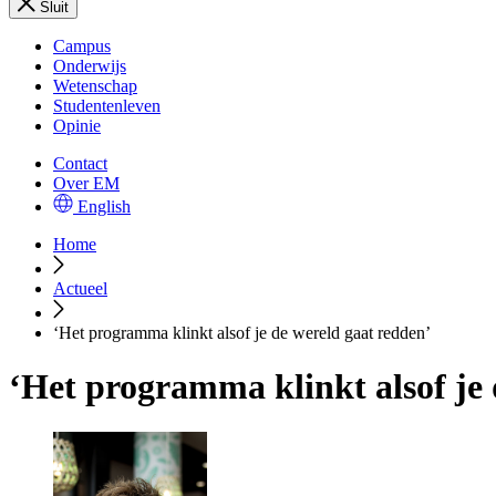
Sluit
Campus
Onderwijs
Wetenschap
Studentenleven
Opinie
Contact
Over EM
English
Home
Actueel
‘Het programma klinkt alsof je de wereld gaat redden’
‘Het programma klinkt alsof je 