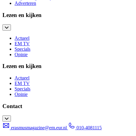
Adverteren
Lezen en kijken
Actueel
EM TV
Specials
Opinie
Lezen en kijken
Actueel
EM TV
Specials
Opinie
Contact
erasmusmagazine@em.eur.nl
010-4081115