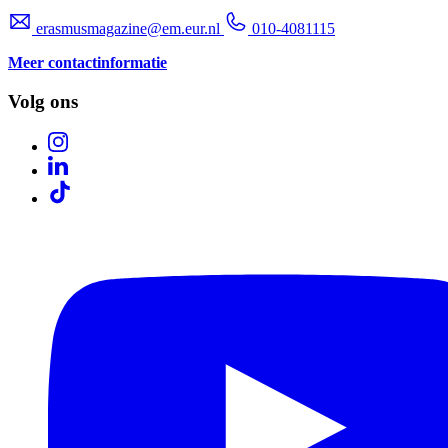
erasmusmagazine@em.eur.nl
010-4081115
Meer contactinformatie
Volg ons