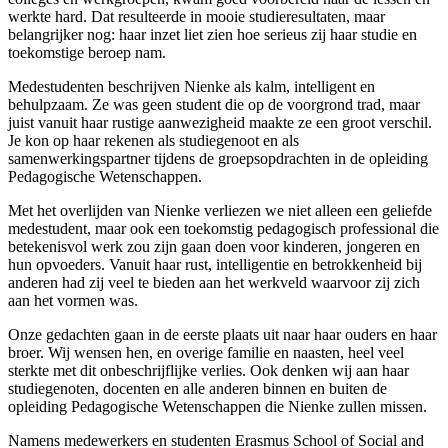
werkte hard. Dat resulteerde in mooie studieresultaten, maar
belangrijker nog: haar inzet liet zien hoe serieus zij haar studie en
toekomstige beroep nam.
Medestudenten beschrijven Nienke als kalm, intelligent en
behulpzaam. Ze was geen student die op de voorgrond trad, maar
juist vanuit haar rustige aanwezigheid maakte ze een groot verschil.
Je kon op haar rekenen als studiegenoot en als
samenwerkingspartner tijdens de groepsopdrachten in de opleiding
Pedagogische Wetenschappen.
Met het overlijden van Nienke verliezen we niet alleen een geliefde
medestudent, maar ook een toekomstig pedagogisch professional die
betekenisvol werk zou zijn gaan doen voor kinderen, jongeren en
hun opvoeders. Vanuit haar rust, intelligentie en betrokkenheid bij
anderen had zij veel te bieden aan het werkveld waarvoor zij zich
aan het vormen was.
Onze gedachten gaan in de eerste plaats uit naar haar ouders en haar
broer. Wij wensen hen, en overige familie en naasten, heel veel
sterkte met dit onbeschrijflijke verlies. Ook denken wij aan haar
studiegenoten, docenten en alle anderen binnen en buiten de
opleiding Pedagogische Wetenschappen die Nienke zullen missen.
Namens medewerkers en studenten Erasmus School of Social and