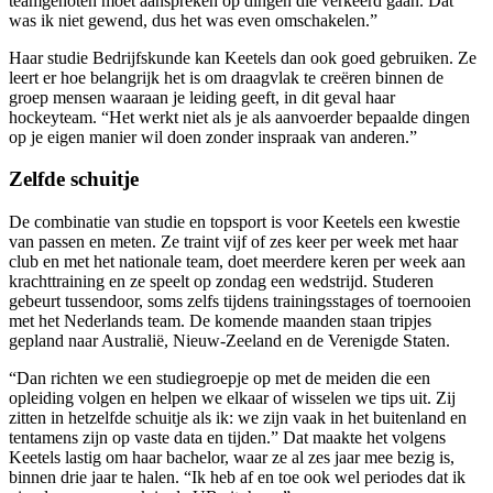
teamgenoten moet aanspreken op dingen die verkeerd gaan. Dat
was ik niet gewend, dus het was even omschakelen.”
Haar studie Bedrijfskunde kan Keetels dan ook goed gebruiken. Ze
leert er hoe belangrijk het is om draagvlak te creëren binnen de
groep mensen waaraan je leiding geeft, in dit geval haar
hockeyteam. “Het werkt niet als je als aanvoerder bepaalde dingen
op je eigen manier wil doen zonder inspraak van anderen.”
Zelfde schuitje
De combinatie van studie en topsport is voor Keetels een kwestie
van passen en meten. Ze traint vijf of zes keer per week met haar
club en met het nationale team, doet meerdere keren per week aan
krachttraining en ze speelt op zondag een wedstrijd. Studeren
gebeurt tussendoor, soms zelfs tijdens trainingsstages of toernooien
met het Nederlands team. De komende maanden staan tripjes
gepland naar Australië, Nieuw-Zeeland en de Verenigde Staten.
“Dan richten we een studiegroepje op met de meiden die een
opleiding volgen en helpen we elkaar of wisselen we tips uit. Zij
zitten in hetzelfde schuitje als ik: we zijn vaak in het buitenland en
tentamens zijn op vaste data en tijden.” Dat maakte het volgens
Keetels lastig om haar bachelor, waar ze al zes jaar mee bezig is,
binnen drie jaar te halen. “Ik heb af en toe ook wel periodes dat ik