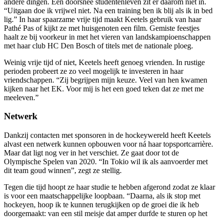
andere dingen. Een doorsnee studentenleven zit er daarom niet in.
“Uitgaan doe ik vrijwel niet. Na een training ben ik blij als ik in bed
lig.” In haar spaarzame vrije tijd maakt Keetels gebruik van haar
Pathé Pas of kijkt ze met huisgenoten een film. Gemiste feestjes
haalt ze bij voorkeur in met het vieren van landskampioenschappen
met haar club HC Den Bosch of titels met de nationale ploeg.
Weinig vrije tijd of niet, Keetels heeft genoeg vrienden. In rustige
perioden probeert ze zo veel mogelijk te investeren in haar
vriendschappen. “Zij begrijpen mijn keuze. Veel van hen kwamen
kijken naar het EK. Voor mij is het een goed teken dat ze met me
meeleven.”
Netwerk
Dankzij contacten met sponsoren in de hockeywereld heeft Keetels
alvast een netwerk kunnen opbouwen voor ná haar topsportcarrière.
Maar dat ligt nog ver in het verschiet. Ze gaat door tot de
Olympische Spelen van 2020. “In Tokio wil ik als aanvoerder met
dit team goud winnen”, zegt ze stellig.
Tegen die tijd hoopt ze haar studie te hebben afgerond zodat ze klaar
is voor een maatschappelijke loopbaan. “Daarna, als ik stop met
hockeyen, hoop ik te kunnen terugkijken op de groei die ik heb
doorgemaakt: van een stil meisje dat amper durfde te sturen op het