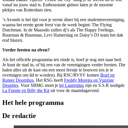
vanaf nu jouw stad is. Enthousiaste gidsen laten je de mooiste
plekjes van Rotterdam zien.
‘s Avonds is het tijd voor je eerste diner bij een studentenvereniging,
waarna het eerste grote feest van de week begint: The Flying
Dutchman. In de Maassilo zullen dj’s als The Happy Feelings,
Buurman & Buurman, Levi Hamerslag en Daisy’s DJ team het dak
eraf blazen.
Verder feesten na elven?
Als het officiële programma ten einde is, hoef je nog niet naar bed.
Je kunt de stad in, of bij een van de verenigingen verder feesten. Die
halen alles uit de kast om een mooi feestje te bouwen (en je te
overtuigen om lid te worden). Bij RSC/RVSV komen
Boef en
Rutger Doornbos
. Het RSG heeft
Freddy Moreira en Vunzige
Deuntjes
. Voor SBMG moet je
bij Laurentius
zijn en S.S.R nodigde
La Fuente en Billy the Kit
uit voor de maandagavond.
Het hele programma
De redactie