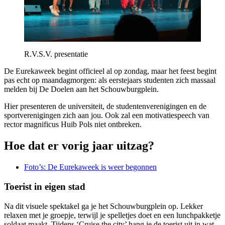
R.V.S.V. presentatie
De Eurekaweek begint officieel al op zondag, maar het feest begint
pas echt op maandagmorgen: als eerstejaars studenten zich massaal
melden bij De Doelen aan het Schouwburgplein.
Hier presenteren de universiteit, de studentenverenigingen en de
sportverenigingen zich aan jou. Ook zal een motivatiespeech van
rector magnificus Huib Pols niet ontbreken.
Hoe dat er vorig jaar uitzag?
Foto’s: De Eurekaweek is weer begonnen
Toerist in eigen stad
Na dit visuele spektakel ga je het Schouwburgplein op. Lekker
relaxen met je groepje, terwijl je spelletjes doet en een lunchpakketje
soldaat maakt. Tijdens ‘Cruise the city’ hang je de toerist uit in wat