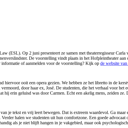
 Law (ESL). Op 2 juni presenteert ze samen met theaterregisseur Carla 
nenverslindster. De voorstelling vindt plaats in het Hofpleintheater a
nformatie of aanmelden voor de voorstelling? Kijk op
de website va
had hiervoor ooit een opera gezien. We hebben ze het libretto in de ke
 vermoord, door haar ex, José. De studenten, die het verhaal voor het e
dat hij erin geluisd was door Carmen. Echt een akelig mens, zeiden ze. 
an je tekst en vrij leert bewegen. Dat is extreem waardevol. Ga maar e
dat. Verder halen we studenten uit hun comfortzone. Een goede advocaat of 
 handig als je niet blijft hangen in je vakgebied, maar ook psychologis