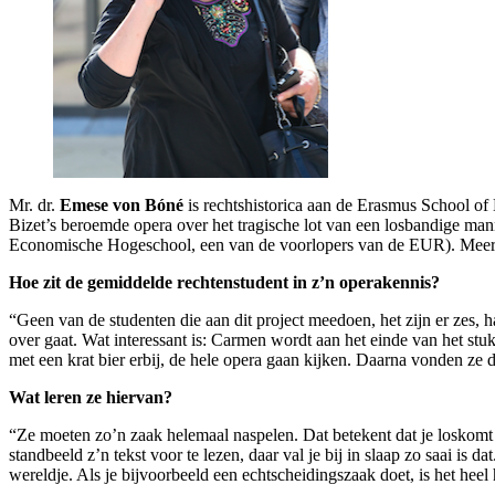
Mr. dr.
Emese von Bóné
is rechtshistorica aan de Erasmus School of
Bizet’s beroemde opera over het tragische lot van een losbandige man
Economische Hogeschool, een van de voorlopers van de EUR). Meer i
Hoe zit de gemiddelde rechtenstudent in z’n operakennis?
“Geen van de studenten die aan dit project meedoen, het zijn er zes, 
over gaat. Wat interessant is: Carmen wordt aan het einde van het stuk
met een krat bier erbij, de hele opera gaan kijken. Daarna vonden ze 
Wat leren ze hiervan?
“Ze moeten zo’n zaak helemaal naspelen. Dat betekent dat je loskomt v
standbeeld z’n tekst voor te lezen, daar val je bij in slaap zo saai is 
wereldje. Als je bijvoorbeeld een echtscheidingszaak doet, is het heel