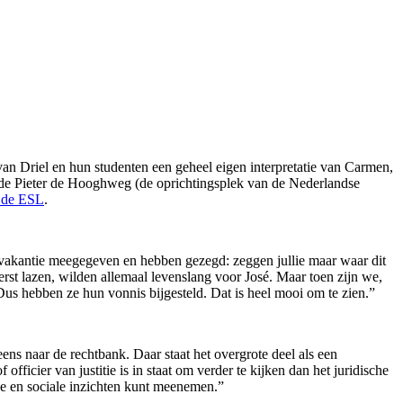
van Driel en hun studenten een geheel eigen interpretatie van Carmen,
an de Pieter de Hooghweg (de oprichtingsplek van de Nederlandse
n de ESL
.
rstvakantie meegegeven en hebben gezegd: zeggen jullie maar waar dit
erst lazen, wilden allemaal levenslang voor José. Maar toen zijn we,
Dus hebben ze hun vonnis bijgesteld. Dat is heel mooi om te zien.”
ens naar de rechtbank. Daar staat het overgrote deel als een
officier van justitie is in staat om verder te kijken dan het juridische
che en sociale inzichten kunt meenemen.”