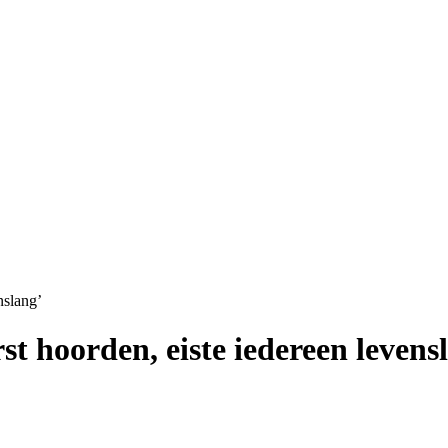
nslang’
rst hoorden, eiste iedereen levens