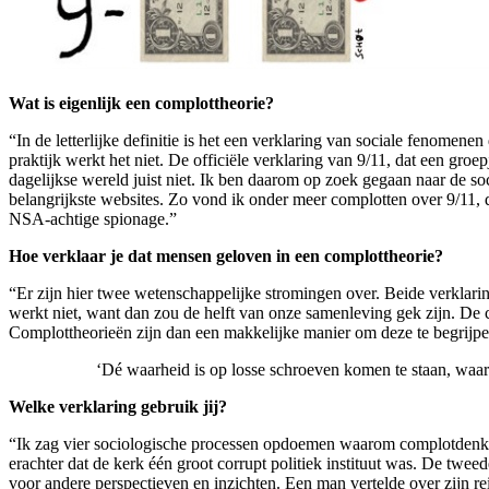
Wat is eigenlijk een complottheorie?
“In de letterlijke definitie is het een verklaring van sociale fenomen
praktijk werkt het niet. De officiële verklaring van 9/11, dat een gro
dagelijkse wereld juist niet. Ik ben daarom op zoek gegaan naar de soc
belangrijkste websites. Zo vond ik onder meer complotten over 9/11, d
NSA-achtige spionage.”
Hoe verklaar je dat mensen geloven in een complottheorie?
“Er zijn hier twee wetenschappelijke stromingen over. Beide verklar
werkt niet, want dan zou de helft van onze samenleving gek zijn. De
Complottheorieën zijn dan een makkelijke manier om deze te begrijpe
‘Dé waarheid is op losse schroeven komen te staan, waard
Welke verklaring gebruik jij?
“Ik zag vier sociologische processen opdoemen waarom complotdenke
erachter dat de kerk één groot corrupt politiek instituut was. De twee
voor andere perspectieven en inzichten. Een man vertelde over zijn re