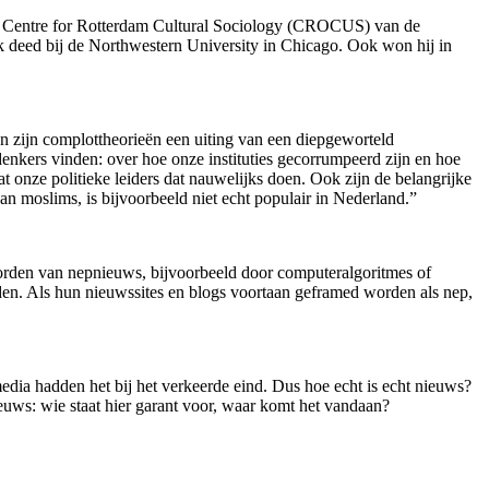
et Centre for Rotterdam Cultural Sociology (CROCUS) van de
k deed bij de Northwestern University in Chicago. Ook won hij in
n zijn complottheorieën een uiting van een diepgeworteld
denkers vinden: over hoe onze instituties gecorrumpeerd zijn en hoe
t onze politieke leiders dat nauwelijks doen. Ook zijn de belangrijke
an moslims, is bijvoorbeeld niet echt populair in Nederland.”
worden van nepnieuws, bijvoorbeeld door computeralgoritmes of
den. Als hun nieuwssites en blogs voortaan geframed worden als nep,
dia hadden het bij het verkeerde eind. Dus hoe echt is echt nieuws?
uws: wie staat hier garant voor, waar komt het vandaan?