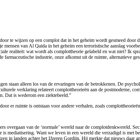
en door te wijzen op een complot dat in het geheim wordt gesmeed door d
epje mensen van Al Qaida in het geheim een terroristische aanslag voorbe
iale realiteit: wat wordt als complottheorie gelabeld en wat niet? Ik s
e farmaceutische industrie, onze afkomst uit de ruimte, alternatieve ge
ingen staan alleen los van de ervaringen van de betrokkenen. De psych
 culturele verklaring relateert complottheorieën aan de postmoderne, c
n. Dat is wederom een ziektebeeld.”
oor er ruimte is ontstaan voor andere verhalen, zoals complottheorieën
rs overgaan van de ‘normale’ wereld naar de complotdenkwereld. Sec
de is mediatisering. Want we leven in een wereld die verzadigd is met be
izen in landen achter het IJzeren Gordijn. Hij merkte dat nieuws daar 