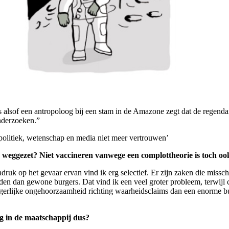
 alsof een antropoloog bij een stam in de Amazone zegt dat de regendans
nderzoeken.”
olitiek, wetenschap en media niet meer vertrouwen’
weggezet? Niet vaccineren vanwege een complottheorie is toch oo
ruk op het gevaar ervan vind ik erg selectief. Er zijn zaken die missch
n dan gewone burgers. Dat vind ik een veel groter probleem, terwijl c
urgerlijke ongehoorzaamheid richting waarheidsclaims dan een enorme b
ag in de maatschappij dus?