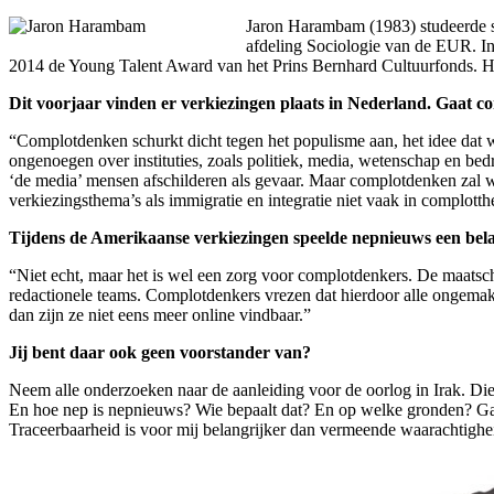
Jaron Harambam (1983) studeerde s
afdeling Sociologie van de EUR. In
2014 de Young Talent Award van het Prins Bernhard Cultuurfonds. H
Dit voorjaar vinden er verkiezingen plaats in Nederland. Gaat c
“Complotdenken schurkt dicht tegen het populisme aan, het idee dat 
ongenoegen over instituties, zoals politiek, media, wetenschap en be
‘de media’ mensen afschilderen als gevaar. Maar complotdenken zal waa
verkiezingsthema’s als immigratie en integratie niet vaak in complott
Tijdens de Amerikaanse verkiezingen speelde nepnieuws een belan
“Niet echt, maar het is wel een zorg voor complotdenkers. De maats
redactionele teams. Complotdenkers vrezen dat hierdoor alle ongemak
dan zijn ze niet eens meer online vindbaar.”
Jij bent daar ook geen voorstander van?
Neem alle onderzoeken naar de aanleiding voor de oorlog in Irak. Di
En hoe nep is nepnieuws? Wie bepaalt dat? En op welke gronden? Ga 
Traceerbaarheid is voor mij belangrijker dan vermeende waarachtighe