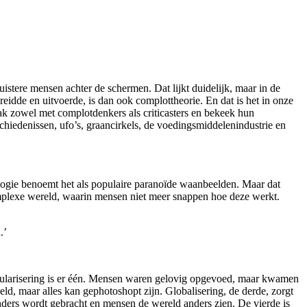
uistere mensen achter de schermen. Dat lijkt duidelijk, maar in de
reidde en uitvoerde, is dan ook complottheorie. En dat is het in onze
prak zowel met complotdenkers als criticasters en bekeek hun
schiedenissen, ufo’s, graancirkels, de voedingsmiddelenindustrie en
ologie benoemt het als populaire paranoïde waanbeelden. Maar dat
omplexe wereld, waarin mensen niet meer snappen hoe deze werkt.
.’
ularisering is er één. Mensen waren gelovig opgevoed, maar kwamen
eld, maar alles kan gephotoshopt zijn. Globalisering, de derde, zorgt
anders wordt gebracht en mensen de wereld anders zien. De vierde is