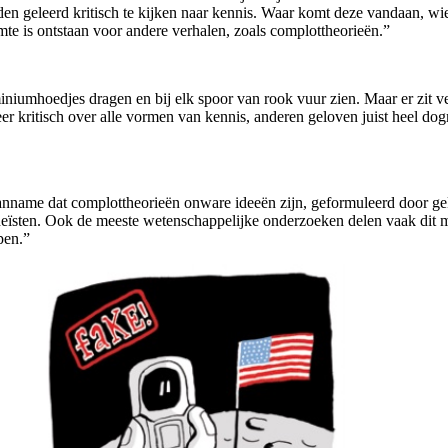
den geleerd kritisch te kijken naar kennis. Waar komt deze vandaan, wi
mte is ontstaan voor andere verhalen, zoals complottheorieën.”
iumhoedjes dragen en bij elk spoor van rook vuur zien. Maar er zit veel 
kritisch over alle vormen van kennis, anderen geloven juist heel dogmat
de aanname dat complottheorieën onware ideeën zijn, geformuleerd door
eïsten. Ook de meeste wetenschappelijke onderzoeken delen vaak dit mo
pen.”