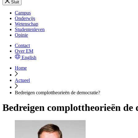
Sluit
Campus
Onderwijs
Wetenschap
Studentenleven
Opinie
Contact
Over EM
English
Home
Actueel
Bedreigen complottheorieën de democratie?
Bedreigen complottheorieën de 