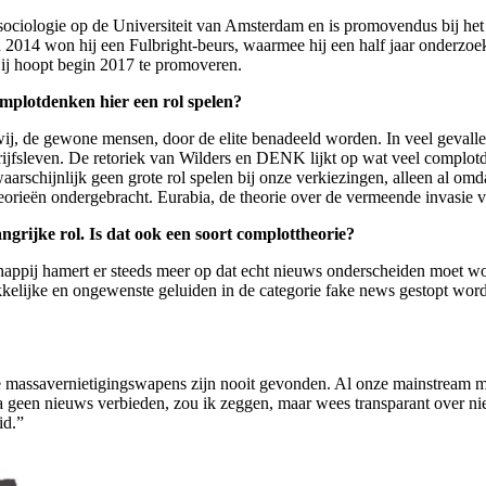
ociologie op de Universiteit van Amsterdam en is promovendus bij h
 2014 won hij een Fulbright-beurs, waarmee hij een half jaar onderzoe
ij hoopt begin 2017 te promoveren.
omplotdenken hier een rol spelen?
wij, de gewone mensen, door de elite benadeeld worden. In veel gevalle
drijfsleven. De retoriek van Wilders en DENK lijkt op wat veel complot
rschijnlijk geen grote rol spelen bij onze verkiezingen, alleen al omda
heorieën ondergebracht. Eurabia, de theorie over de vermeende invasie v
grijke rol. Is dat ook een soort complottheorie?
chappij hamert er steeds meer op dat echt nieuws onderscheiden moet 
kelijke en ongewenste geluiden in de categorie fake news gestopt wor
e massavernietigingswapens zijn nooit gevonden. Al onze mainstream me
geen nieuws verbieden, zou ik zeggen, maar wees transparant over nie
id.”