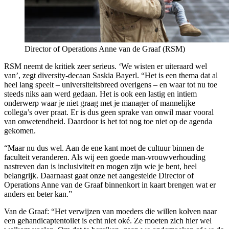
Director of Operations Anne van de Graaf (RSM)
RSM neemt de kritiek zeer serieus. ‘We wisten er uiteraard wel
van’, zegt diversity-decaan Saskia Bayerl. “Het is een thema dat al
heel lang speelt – universiteitsbreed overigens – en waar tot nu toe
steeds niks aan werd gedaan. Het is ook een lastig en intiem
onderwerp waar je niet graag met je manager of mannelijke
collega’s over praat. Er is dus geen sprake van onwil maar vooral
van onwetendheid. Daardoor is het tot nog toe niet op de agenda
gekomen.
“Maar nu dus wel. Aan de ene kant moet de cultuur binnen de
faculteit veranderen. Als wij een goede man-vrouwverhouding
nastreven dan is inclusiviteit en mogen zijn wie je bent, heel
belangrijk. Daarnaast gaat onze net aangestelde Director of
Operations Anne van de Graaf binnenkort in kaart brengen wat er
anders en beter kan.”
Van de Graaf: “Het verwijzen van moeders die willen kolven naar
een gehandicaptentoilet is echt niet oké. Ze moeten zich hier wel