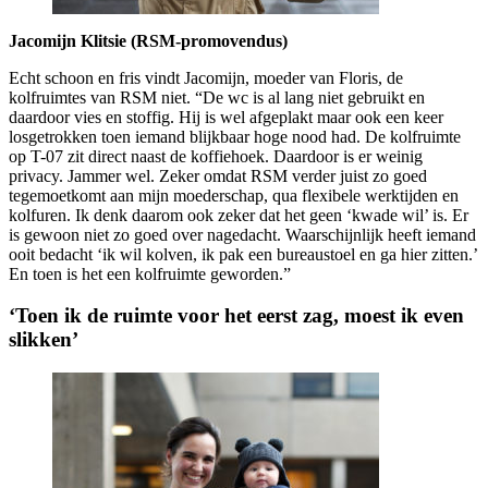
Jacomijn Klitsie (RSM-promovendus)
Echt schoon en fris vindt Jacomijn, moeder van Floris, de
kolfruimtes van RSM niet. “De wc is al lang niet gebruikt en
daardoor vies en stoffig. Hij is wel afgeplakt maar ook een keer
losgetrokken toen iemand blijkbaar hoge nood had. De kolfruimte
op T-07 zit direct naast de koffiehoek. Daardoor is er weinig
privacy. Jammer wel. Zeker omdat RSM verder juist zo goed
tegemoetkomt aan mijn moederschap, qua flexibele werktijden en
kolfuren. Ik denk daarom ook zeker dat het geen ‘kwade wil’ is. Er
is gewoon niet zo goed over nagedacht. Waarschijnlijk heeft iemand
ooit bedacht ‘ik wil kolven, ik pak een bureaustoel en ga hier zitten.’
En toen is het een kolfruimte geworden.”
‘Toen ik de ruimte voor het eerst zag, moest ik even
slikken’