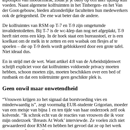
voeden. Naast algemene kolfruimten in het Tinbergen- en het Van
der Goot-gebouw, bieden afzonderlijke faculteiten hun medewerkers
ook de gelegenheid. De ene wat beter dan de andere.
De kolfruimtes van RSM op T-7 en T-9 zijn omgeturnde
invalidentoiletten. Bij T-7 is de wc-klep dan nog net afgeplakt, T-9
heeft niet eens een klep. In de hoek staat een bureaustoel, er is een
koelkast om de melk in te zetten en een wasbak om flesjes af te
spoelen – die op T-9 deels wordt geblokkeerd door een grote tafel.
Niet ideaal dus.
En in strijd met de wet. Want artikel 4:8 van de Arbeidstijdenwet
schrijft expliciet voor dat kolfruimtes voldoende privacy moeten
hebben, schoon moeten zijn, moeten beschikken over een bed of
rustbank en dat een toiletruimte geen geschikte plek is.
Geen onwil maar onwetendheid
“Vrouwen krijgen zo het signaal dat borstvoeding vies en
minderwaardig is”, zegt voormalig EUR-studente Grigorian, moeder
van een meisje van bijna 1 en ten tijde van haar onderzoek zelf ook
kolvende. “Ik schrok echt van de reacties van vrouwen die ik voor
mijn onderzoek ‘Breasts At Work’ interviewde. Ze voelen zich niet
gewaardeerd door RSM en hebben het gevoel dat ze op het werk