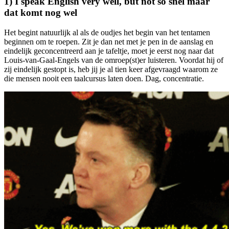
1) I speak English very well, but not so snel maar
dat komt nog wel
Het begint natuurlijk al als de oudjes het begin van het tentamen
beginnen om te roepen. Zit je dan net met je pen in de aanslag en
eindelijk geconcentreerd aan je tafeltje, moet je eerst nog naar dat
Louis-van-Gaal-Engels van de omroep(st)er luisteren. Voordat hij of
zij eindelijk gestopt is, heb jij je al tien keer afgevraagd waarom ze
die mensen nooit een taalcursus laten doen. Dag, concentratie.