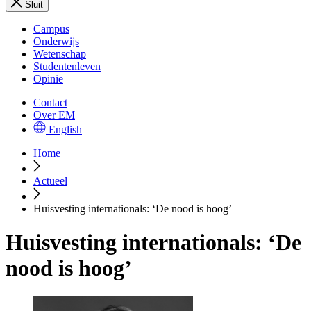
Sluit
Campus
Onderwijs
Wetenschap
Studentenleven
Opinie
Contact
Over EM
English
Home
Actueel
Huisvesting internationals: ‘De nood is hoog’
Huisvesting internationals: ‘De
nood is hoog’