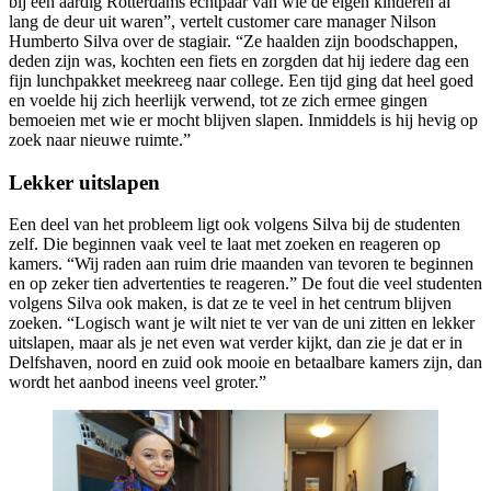
bij een aardig Rotterdams echtpaar van wie de eigen kinderen al
lang de deur uit waren”, vertelt customer care manager Nilson
Humberto Silva over de stagiair. “Ze haalden zijn boodschappen,
deden zijn was, kochten een fiets en zorgden dat hij iedere dag een
fijn lunchpakket meekreeg naar college. Een tijd ging dat heel goed
en voelde hij zich heerlijk verwend, tot ze zich ermee gingen
bemoeien met wie er mocht blijven slapen. Inmiddels is hij hevig op
zoek naar nieuwe ruimte.”
Lekker uitslapen
Een deel van het probleem ligt ook volgens Silva bij de studenten
zelf. Die beginnen vaak veel te laat met zoeken en reageren op
kamers. “Wij raden aan ruim drie maanden van tevoren te beginnen
en op zeker tien advertenties te reageren.” De fout die veel studenten
volgens Silva ook maken, is dat ze te veel in het centrum blijven
zoeken. “Logisch want je wilt niet te ver van de uni zitten en lekker
uitslapen, maar als je net even wat verder kijkt, dan zie je dat er in
Delfshaven, noord en zuid ook mooie en betaalbare kamers zijn, dan
wordt het aanbod ineens veel groter.”