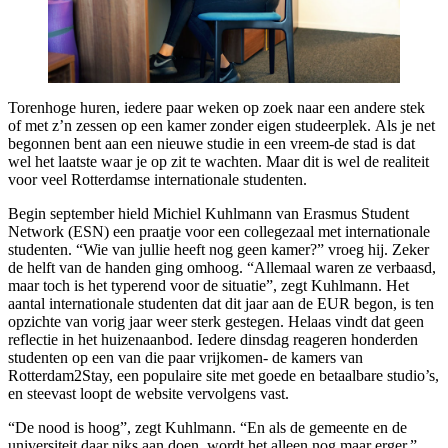
Torenhoge huren, iedere paar weken op zoek naar een andere stek
of met z’n zessen op een kamer zonder eigen studeerplek. Als je net
begonnen bent aan een nieuwe studie in een vreem-de stad is dat
wel het laatste waar je op zit te wachten. Maar dit is wel de realiteit
voor veel Rotterdamse internationale studenten.
Begin september hield Michiel Kuhlmann van Erasmus Student
Network (ESN) een praatje voor een collegezaal met internationale
studenten. “Wie van jullie heeft nog geen kamer?” vroeg hij. Zeker
de helft van de handen ging omhoog. “Allemaal waren ze verbaasd,
maar toch is het typerend voor de situatie”, zegt Kuhlmann. Het
aantal internationale studenten dat dit jaar aan de EUR begon, is ten
opzichte van vorig jaar weer sterk gestegen. Helaas vindt dat geen
reflectie in het huizenaanbod. Iedere dinsdag reageren honderden
studenten op een van die paar vrijkomen- de kamers van
Rotterdam2Stay, een populaire site met goede en betaalbare studio’s,
en steevast loopt de website vervolgens vast.
“De nood is hoog”, zegt Kuhlmann. “En als de gemeente en de
universiteit daar niks aan doen, wordt het alleen nog maar erger.”