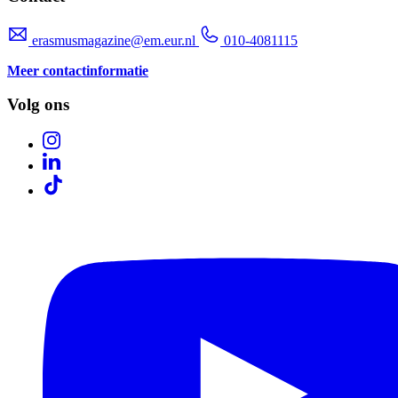
erasmusmagazine@em.eur.nl
010-4081115
Meer contactinformatie
Volg ons