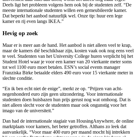
Deels ligt het probleem volgens hem ook bij de studenten zelf. “De
meeste internationale studenten willen een gemeubileerde kamer.
Dat beperkt het aanbod natuurlijk wel. Onze tip: huur een lege
kamer en rij even langs IKEA.”
Hevig op zoek
Maar er is meer aan de hand. Het aanbod is niet alleen veel te krap,
maar de kamers dié beschikbaar zijn, kosten vaak ook nog eens veel
te veel. Studenten van het University College huren verplicht bij het
Student Hotel waar je voor een kamer van 20 vierkante meter soms
tot wel 1100 euro moet betalen. ESN’s social events manager
Franziska Birke betaalde elders 490 euro voor 15 vierkante meter in
slechte conditie.
“En ik ben echt niet de enige”, merkt ze op. “Prijzen van acht-
negenhonderd euro zijn geen uitzondering. Voor internationale
studenten doen huisbazen hun prijs gerust nog wat omhoog. Dat is
niet alleen slecht voor de studenten maar ook ongunstig voor het
imago van de universiteit.”
Dan had de internationale stagiair van HousingAnywhere, de online
marktplaats voor kamers, het beter getroffen. Althans zo leek dat
aanvankelijk. “Voor maar 400 euro per maand mocht hij intrekken