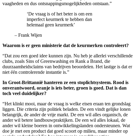
vaagheden en dus ontsnappingsmogelijkheden ontstaan.”
‘De vraag is of het beter is om een
imperfect keurmerk te hebben dan
helemaal geen keurmerk’
–
Frank Wijen
Waarom is er geen ministerie dat de keurmerken controleert?
“Dat zou een goed idee kunnen zijn. Nu heb je allerlei verschillende
clubs, zoals Sins of Greenwashing en Rank a Brand, die
duurzaamheidsclaims van bedrijven beoordelen. Het lastige is dat er
niet één controlerende instantie is.”
In Groot-Brittannië hanteren ze een stoplichtsysteem. Rood is
onverantwoord, oranje is iets beter, groen is goed. Dat is dan
toch veel duidelijker?
“Het klinkt mooi, maar de vraag is welke eisen eraan ten grondslag
liggen. Die criteria zijn politiek beladen. De een vindt gelijke lonen
belangrijk, de ander de vrije markt. De een wil alles organisch, de
ander wil betere landbouwpraktijken. De een wil alles lokaal, de
ander wil kleine boeren in ontwikkelingslanden ondersteunen. Wat
doe je met een product dat goed scoort op milieu, maar minder op