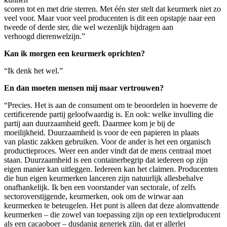
scoren tot en met drie sterren. Met één ster stelt dat keurmerk niet zo
veel voor. Maar voor veel producenten is dit een opstapje naar een
tweede of derde ster, die wel wezenlijk bijdragen aan
verhoogd dierenwelzijn.”
Kan ik morgen een keurmerk oprichten?
“Ik denk het wel.”
En dan moeten mensen mij maar vertrouwen?
“Precies. Het is aan de consument om te beoordelen in hoeverre de
certificerende partij geloofwaardig is. En ook: welke invulling die
partij aan duurzaamheid geeft. Daarmee kom je bij de
moeilijkheid. Duurzaamheid is voor de een papieren in plaats
van plastic zakken gebruiken. Voor de ander is het een organisch
productieproces. Weer een ander vindt dat de mens centraal moet
staan. Duurzaamheid is een containerbegrip dat iedereen op zijn
eigen manier kan uitleggen. Iedereen kan het claimen. Producenten
die hun eigen keurmerken lanceren zijn natuurlijk allesbehalve
onafhankelijk. Ik ben een voorstander van sectorale, of zelfs
sectoroverstijgende, keurmerken, ook om de wirwar aan
keurmerken te beteugelen. Het punt is alleen dat deze alomvattende
keurmerken – die zowel van toepassing zijn op een textielproducent
als een cacaoboer – dusdanig generiek zijn, dat er allerlei