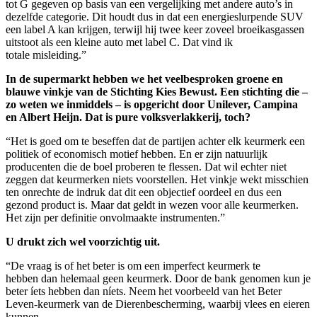
tot G gegeven op basis van een vergelijking met andere auto’s in
dezelfde categorie. Dit houdt dus in dat een energieslurpende SUV
een label A kan krijgen, terwijl hij twee keer zoveel broeikasgassen
uitstoot als een kleine auto met label C. Dat vind ik
totale misleiding.”
In de supermarkt hebben we het veelbesproken groene en
blauwe vinkje van de Stichting Kies Bewust. Een stichting die –
zo weten we inmiddels – is opgericht door Unilever, Campina
en Albert Heijn. Dat is pure volksverlakkerij, toch?
“Het is goed om te beseffen dat de partijen achter elk keurmerk een
politiek of economisch motief hebben. En er zijn natuurlijk
producenten die de boel proberen te flessen. Dat wil echter niet
zeggen dat keurmerken niets voorstellen. Het vinkje wekt misschien
ten onrechte de indruk dat dit een objectief oordeel en dus een
gezond product is. Maar dat geldt in wezen voor alle keurmerken.
Het zijn per definitie onvolmaakte instrumenten.”
U drukt zich wel voorzichtig uit.
“De vraag is of het beter is om een imperfect keurmerk te
hebben dan helemaal geen keurmerk. Door de bank genomen kun je
beter íets hebben dan níets. Neem het voorbeeld van het Beter
Leven-keurmerk van de Dierenbescherming, waarbij vlees en eieren
kunnen