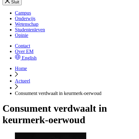
Sluit
Campus
Onderwijs
Wetenschap
Studentenleven
Opinie
Contact
Over EM
English
Home
Actueel
Consument verdwaalt in keurmerk-oerwoud
Consument verdwaalt in
keurmerk-oerwoud