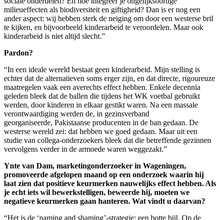
sociale onderdelen? En hoe integreer je ongelijksoortige
milieueffecten als biodiversiteit en giftigheid? Dan is er nog een
ander aspect: wij hebben sterk de neiging om door een westerse bril
te kijken, en bijvoorbeeld kinderarbeid te veroordelen. Maar ook
kinderarbeid is niet altijd slecht.”
Pardon?
“In een ideale wereld bestaat geen kinderarbeid. Mijn stelling is
echter dat de alternatieven soms erger zijn, en dat directe, rigoureuze
maatregelen vaak een averechts effect hebben. Enkele decennia
geleden bleek dat de ballen die tijdens het WK voetbal gebruikt
werden, door kinderen in elkaar gestikt waren. Na een massale
verontwaardiging werden de, in gezinsverband
georganiseerde, Pakistaanse producenten in de ban gedaan. De
westerse wereld zei: dat hebben we goed gedaan. Maar uit een
studie van collega-onderzoekers bleek dat die betreffende gezinnen
vervolgens verder in de armoede waren weggezakt.”
Ynte van Dam, marketingonderzoeker in Wageningen,
promoveerde afgelopen maand op een onderzoek waarin hij
laat zien dat positieve keurmerken nauwelijks effect hebben. Als
je echt iets wil bewerkstelligen, beweerde hij, moeten we
negatieve keurmerken gaan hanteren. Wat vindt u daarvan?
“Het is de ‘naming and shaming’-strategie: een botte bijl. Op de