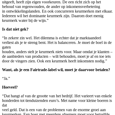
uitgeeft, heeft zijn eigen voorkeuren. De een richt zich op het
behoud van regenwouden, de ander op inkomensverbetering
in ontwikkelingslanden. En ook concurreren keurmerken met elkaar.
Iedereen wil het dominante keurmerk zijn. Daarom doet menig
keurmerk water bij de wijn.”
Is dat niet gek?
“In zekere zin wel. Het dilemma is echter dat je marktaandeel
verliest als je te streng bent. Het is balanceren. Je moet de boel in de
gaten
houden, anders stelt je keurmerk niets voor. Maar omdat je klanten –
de aanbieders van producten – wilt behouden, moet je af en toe iets
door de vingers zien. Ook een keurmerk heeft inkomsten nodig.”
Want, als je een Fairtrade-label wil, moet je daarvoor betalen?
“Ja.”
Hoeveel?
“Dat hangt af van de grootte van het bedrijf. Het varieert van enkele
honderden tot tienduizenden euro’s. Met name voor kleine boeren is
dat
veel geld. Dat is een van de problemen van de enorme groei aan
keurmerken. Een boer met meerdere afnemers moet voor hetzelfde