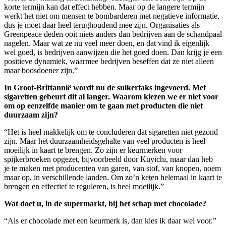
korte termijn kan dat effect hebben. Maar op de langere termijn
werkt het niet om mensen te bombarderen met negatieve informatie,
dus je moet daar heel terughoudend mee zijn. Organisaties als
Greenpeace deden ooit niets anders dan bedrijven aan de schandpaal
nagelen. Maar wat ze nu veel meer doen, en dat vind ik eigenlijk
wel goed, is bedrijven aanwijzen die het goed doen. Dan krijg je een
positieve dynamiek, waarmee bedrijven beseffen dat ze niet alleen
maar boosdoener zijn.”
In Groot-Brittannië wordt nu de suikertaks ingevoerd. Met
sigaretten gebeurt dit al langer. Waarom kiezen we er niet voor
om op eenzelfde manier om te gaan met producten die niet
duurzaam zijn?
“Het is heel makkelijk om te concluderen dat sigaretten niet gezond
zijn. Maar het duurzaamheidsgehalte van veel producten is heel
moeilijk in kaart te brengen. Zo zijn er keurmerken voor
spijkerbroeken opgezet, bijvoorbeeld door Kuyichi, maar dan heb
je te maken met producenten van garen, van stof, van knopen, noem
maar op, in verschillende landen. Om zo’n keten helemaal in kaart te
brengen en effectief te reguleren, is heel moeilijk.”
Wat doet u, in de supermarkt, bij het schap met chocolade?
“Als er chocolade met een keurmerk is, dan kies ik daar wel voor.”