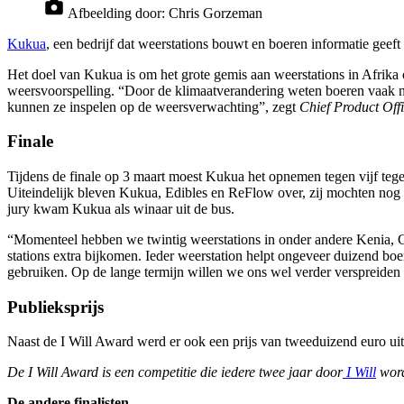
Afbeelding door:
Chris Gorzeman
Kukua
, een bedrijf dat weerstations bouwt en boeren informatie geef
Het doel van Kukua is om het grote gemis aan weerstations in Afrika
weersvoorspelling. “Door de klimaatverandering weten boeren vaak ni
kunnen ze inspelen op de weersverwachting”, zegt
Chief Product Off
Finale
Tijdens de finale op 3 maart moest Kukua het opnemen tegen vijf tegen
Uiteindelijk bleven Kukua, Edibles en ReFlow over, zij mochten nog
jury kwam Kukua als winaar uit de bus.
“Momenteel hebben we twintig weerstations in onder andere Kenia, 
stations extra bijkomen. Ieder weerstation helpt ongeveer duizend b
gebruiken. Op de lange termijn willen we ons wel verder verspreiden 
Publieksprijs
Naast de I Will Award werd er ook een prijs van tweeduizend euro ui
De I Will Award is een competitie die iedere twee jaar door
I Will
word
De andere finalisten