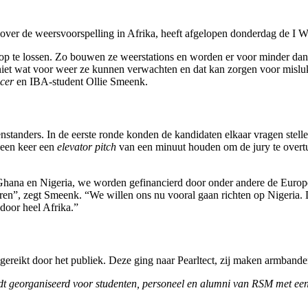
t over de weersvoorspelling in Afrika, heeft afgelopen donderdag de I 
 op te lossen. Zo bouwen ze weerstations en worden er voor minder dan
et wat voor weer ze kunnen verwachten en dat kan zorgen voor misluke
icer
en IBA-student
Ollie Smeenk.
standers. In de eerste ronde konden de kandidaten elkaar vragen stelle
 een keer een
elevator pitch
van een minuut houden om de jury te overtui
Ghana en Nigeria, we worden gefinancierd door onder andere de Euro
oeren”, zegt Smeenk. “We willen ons nu vooral gaan richten op Nigeria
door heel Afrika.”
tgereikt door het publiek. Deze ging naar Pearltect, zij maken armba
t georganiseerd voor studenten, personeel en alumni van RSM met een 