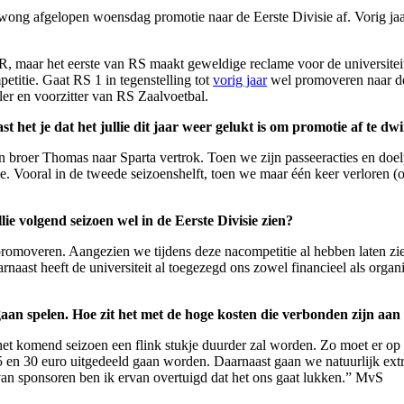
ng afgelopen woensdag promotie naar de Eerste Divisie af. Vorig jaar 
R, maar het eerste van RS maakt geweldige reclame voor de universiteit
titie. Gaat RS 1 in tegenstelling tot
vorig jaar
wel promoveren naar de
ler en voorzitter van RS Zaalvoetbal.
st het je dat het jullie dit jaar weer gelukt is om promotie af te d
n broer Thomas naar Sparta vertrok. Toen we zijn passeeracties en doe
ie. Vooral in de tweede seizoenshelft, toen we maar één keer verloren 
ie volgend seizoen wel in de Eerste Divisie zien?
moveren. Aangezien we tijdens deze nacompetitie al hebben laten zien
naast heeft de universiteit al toegezegd ons zowel financieel als organis
 gaan spelen. Hoe zit het met de hoge kosten die verbonden zijn aan
t het komend seizoen een flink stukje duurder zal worden. Zo moet er op d
15 en 30 euro uitgedeeld gaan worden. Daarnaast gaan we natuurlijk ext
van sponsoren ben ik ervan overtuigd dat het ons gaat lukken.” MvS