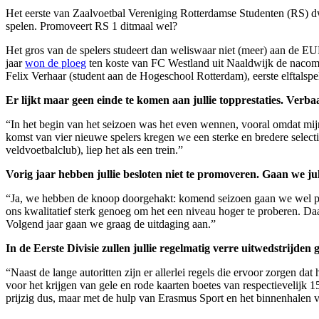
Het eerste van Zaalvoetbal Vereniging Rotterdamse Studenten (RS) dwo
spelen. Promoveert RS 1 ditmaal wel?
Het gros van de spelers studeert dan weliswaar niet (meer) aan de EU
jaar
won de ploeg
ten koste van FC Westland uit Naaldwijk de nacompe
Felix Verhaar (student aan de Hogeschool Rotterdam), eerste elftalspe
Er lijkt maar geen einde te komen aan jullie topprestaties. Verbaa
“In het begin van het seizoen was het even wennen, vooral omdat mij
komst van vier nieuwe spelers kregen we een sterke en bredere select
veldvoetbalclub), liep het als een trein.”
Vorig jaar hebben jullie besloten niet te promoveren. Gaan we jull
“Ja, we hebben de knoop doorgehakt: komend seizoen gaan we wel pro
ons kwalitatief sterk genoeg om het een niveau hoger te proberen. Daar
Volgend jaar gaan we graag de uitdaging aan.”
In de Eerste Divisie zullen jullie regelmatig verre uitwedstrijden
“Naast de lange autoritten zijn er allerlei regels die ervoor zorgen da
voor het krijgen van gele en rode kaarten boetes van respectievelijk 
prijzig dus, maar met de hulp van Erasmus Sport en het binnenhalen 