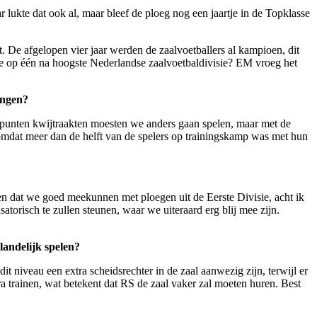
lukte dat ook al, maar bleef de ploeg nog een jaartje in de Topklasse
. De afgelopen vier jaar werden de zaalvoetballers al kampioen, dit
 op één na hoogste Nederlandse zaalvoetbaldivisie? EM vroeg het
wingen?
lpunten kwijtraakten moesten we anders gaan spelen, maar met de
(omdat meer dan de helft van de spelers op trainingskamp was met hun
 dat we goed meekunnen met ploegen uit de Eerste Divisie, acht ik
atorisch te zullen steunen, waar we uiteraard erg blij mee zijn.
 landelijk spelen?
it niveau een extra scheidsrechter in de zaal aanwezig zijn, terwijl er
ra trainen, wat betekent dat RS de zaal vaker zal moeten huren. Best