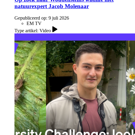
natuurexpert Jacob Molenaar
Gepubliceerd op:
9 juli 2026
EM TV
Type artikel: Video