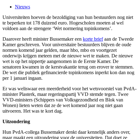
Nieuws
Universiteiten hoeven de bezoldiging van hun bestuurders nog niet
te beperken tot 178 duizend euro. Hogescholen moeten al wel
voldoen aan de strengere ‘Wet normering topinkomens’.
Daarover heeft minister Bussemaker een
korte brief
aan de Tweede
Kamer geschreven. Voor universitaire bestuurders blijven de oude
normen komend jaar gelden, maar hbo, mbo en voortgezet
onderwijs krijgen meteen met de nieuwe wet te maken. De nieuwe
wet is op het nippertje aangenomen in de Eerste Kamer. De
senatoren kwamen in de kerstvakantie terug om erover te stemmen.
De wet die publiek gefinancierde topinkomens inperkt kon dan nog
per 1 januari ingaan.
Er was weliswaar een meerderheid voor het wetsvoorstel van PvdA-
minister Plasterk, maar regeringspartij VVD stemde tegen. Twee
VVD-ministers (Schippers van Volksgezondheid en Blok van
Wonen) lieten weten dat ze de wet komend jaar nog niet gaan
uitvoeren. Het was te kort dag.
Uitzondering
Hun PvdA-collega Bussemaker denkt daar kennelijk anders over,
maar maakt een uitzondering voor de universiteiten. Dat doet ze