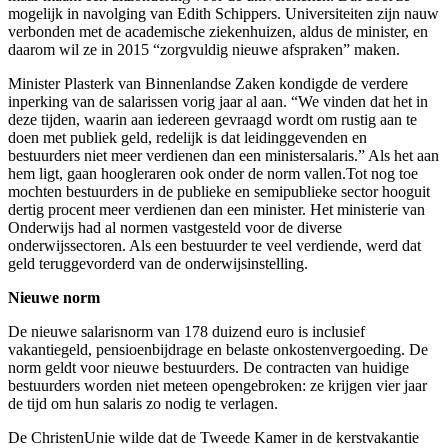
mogelijk in navolging van Edith Schippers. Universiteiten zijn nauw
verbonden met de academische ziekenhuizen, aldus de minister, en
daarom wil ze in 2015 “zorgvuldig nieuwe afspraken” maken.
Minister Plasterk van Binnenlandse Zaken kondigde de verdere
inperking van de salarissen vorig jaar al aan. “We vinden dat het in
deze tijden, waarin aan iedereen gevraagd wordt om rustig aan te
doen met publiek geld, redelijk is dat leidinggevenden en
bestuurders niet meer verdienen dan een ministersalaris.” Als het aan
hem ligt, gaan hoogleraren ook onder de norm vallen.Tot nog toe
mochten bestuurders in de publieke en semipublieke sector hooguit
dertig procent meer verdienen dan een minister. Het ministerie van
Onderwijs had al normen vastgesteld voor de diverse
onderwijssectoren. Als een bestuurder te veel verdiende, werd dat
geld teruggevorderd van de onderwijsinstelling.
Nieuwe norm
De nieuwe salarisnorm van 178 duizend euro is inclusief
vakantiegeld, pensioenbijdrage en belaste onkostenvergoeding. De
norm geldt voor nieuwe bestuurders. De contracten van huidige
bestuurders worden niet meteen opengebroken: ze krijgen vier jaar
de tijd om hun salaris zo nodig te verlagen.
De ChristenUnie wilde dat de Tweede Kamer in de kerstvakantie